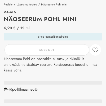
/
/
Pealeht
Lõpetatud tooted
Näoseerum Pohl mini
24365
NÄOSEERUM POHL MINI
price_label
6,90 €
/ 15 ml
price_earnedBonusPoints
SOLDOUT
Näoseerum Pohl on näonahka niisutav ja rikkalikult
antioksüdante sisaldav seerum. Reisisuuruses toodet on hea
kaasa võtta.
Hüpo-lõhnaained®