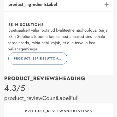
product_ingredientsLabel
SKIN SOLUTIONS
Spetsiaalselt välja töötatud kvaliteetne näohooldus. Sarja
Skin Solutions toodete toimeained annavad sinu nahale
täpselt seda, mida nahk vajab, et olla terve ja hea
väljanägemisega.
PRODUCT_SERIESBUTTONLABEL
PRODUCT_REVIEWSHEADING
product_rating
4.3/5
product_reviewCountLabelFull
PRODUCT_REVIEWSNOREVIEWS