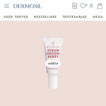
0
UUED TOOTED
BESTSELLERS
TOOTESARJAD
NÄGU
soldOut