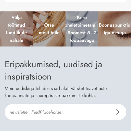
Välja
Kiire
töötatud
Otse
kohaletoimetamine
Boonuspunktid
tundlikule
meilt teile
Soomest 5–7
iga ostuga
nahale
tööpäevaga
Eripakkumised, uudised ja
inspiratsioon
Meie uudiskirja tellides saad alati värsket teavet uute
kampaaniate ja suurepäraste pakkumiste kohta.
Nõustun Dermosili
tellimistingimuste
- ja
andmekaitsepoliitikaga
.
*