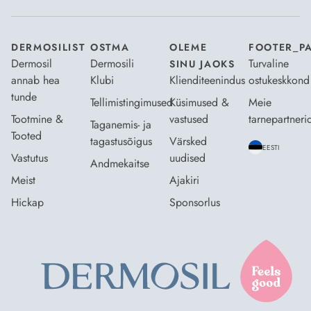
DERMOSILIST
OSTMA
OLEME
FOOTER_P
Dermosil
Dermosili
Turvaline
SINU JAOKS
annab hea
Klubi
Klienditeenindus
ostukeskkond
tunde
Tellimistingimused
Küsimused &
Meie
Tootmine &
vastused
tarnepartneri
Taganemis- ja
Tooted
tagastusõigus
Värsked
EESTI
Vastutus
uudised
Andmekaitse
Meist
Ajakiri
Hickap
Sponsorlus