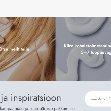
Kiire kohaletoimetami
Otse meilt teile
5–7 tööpäeva
ja inspiratsioon
te kampaaniate ja suurepäraste pakkumiste