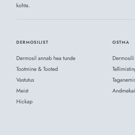
kohta.
DERMOSILIST
OSTMA
Dermosil annab hea tunde
Dermosili
Tootmine & Tooted
Tellimist
Vastutus
Taganemis
Meist
Andmekai
Hickap