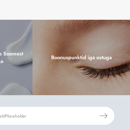
ne Soomest
Boonuspunktid iga ostuga
ga