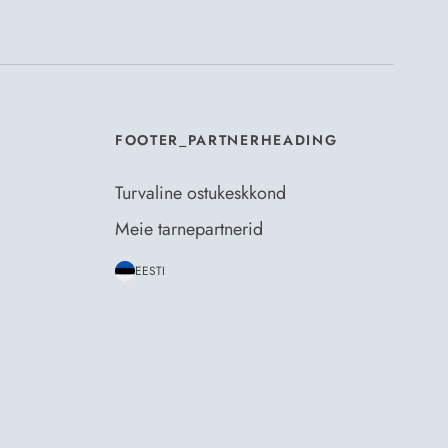
mosili
tellimistingimuste
- ja
andmekaitsepoliitikaga
.
*
FOOTER_PARTNERHEADING
Turvaline ostukeskkond
Meie tarnepartnerid
EESTI