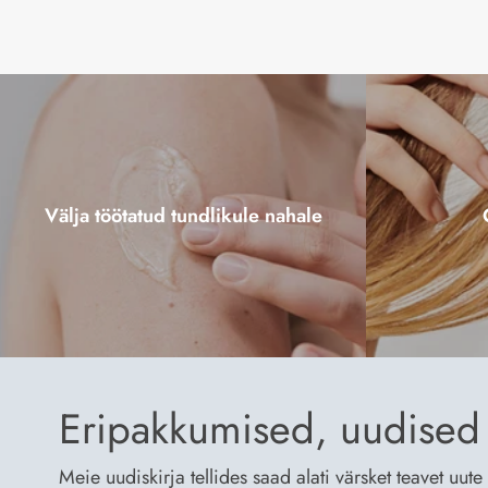
Välja töötatud tundlikule nahale
Eripakkumised, uudised 
Meie uudiskirja tellides saad alati värsket teavet uu