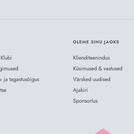
Nõustun Der
OLEME SINU JAOKS
 Klubi
Klienditeenindus
ingimused
Küsimused & vastused
- ja tagastusõigus
Värsked uudised
tse
Ajakiri
Sponsorlus