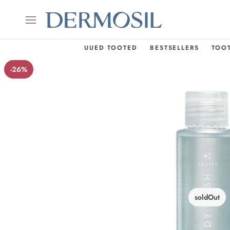
UUED TOOTED
BESTSELLERS
TOO
-26%
soldOut