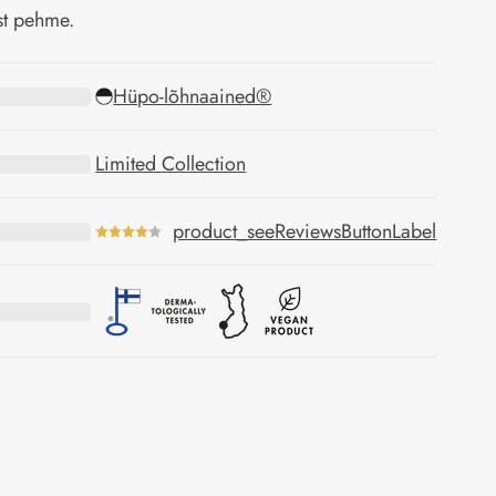
st pehme.
Hüpo-lõhnaained®
Limited Collection
product_seeReviewsButtonLabel