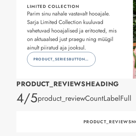
LIMITED COLLECTION
Parim sinu nahale vastavalt hooajale.
Sarja Limited Collection kuuluvad
vahetuvad hooajalised ja eritooted, mis
on aktuaalsed just praegu ning müügil
ainult piiratud aja jooksul.
PRODUCT_SERIESBUTTONLABEL
PRODUCT_REVIEWSHEADING
product_rating
4/5
product_reviewCountLabelFull
PRODUCT_REVIEWSN