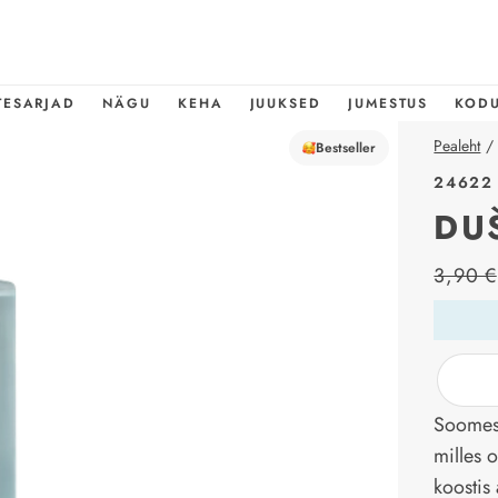
TESARJAD
NÄGU
KEHA
JUUKSED
JUMESTUS
KOD
Pealeht
/
Bestseller
24622
DU
price_l
3,90 €
Soomes 
milles 
koostis 