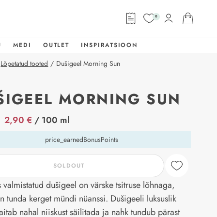
0
U
MEDI
OUTLET
INSPIRATSIOON
Lõpetatud tooted
/
Dušigeel Morning Sun
ŠIGEEL MORNING SUN
abel
2,90 €
/ 100 ml
price_earnedBonusPoints
SOLDOUT
valmistatud dušigeel on värske tsitruse lõhnaga,
on tunda kerget mündi nüanssi. Dušigeeli luksuslik
aitab nahal niiskust säilitada ja nahk tundub pärast