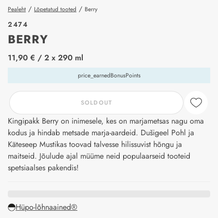
/
/
Pealeht
Lõpetatud tooted
Berry
2474
BERRY
price_label
11,90 €
/ 2 x 290 ml
price_earnedBonusPoints
SOLDOUT
Kingipakk Berry on inimesele, kes on marjametsas nagu oma
kodus ja hindab metsade marja-aardeid. Dušigeel Pohl ja
Käteseep Mustikas toovad talvesse hilissuvist hõngu ja
maitseid. Jõulude ajal müüme neid populaarseid tooteid
spetsiaalses pakendis!
Hüpo-lõhnaained®