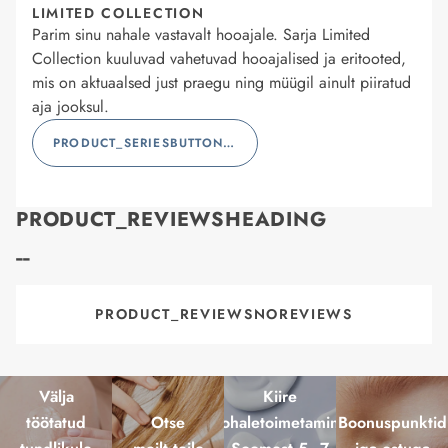
LIMITED COLLECTION
Parim sinu nahale vastavalt hooajale. Sarja Limited
Collection kuuluvad vahetuvad hooajalised ja eritooted,
mis on aktuaalsed just praegu ning müügil ainult piiratud
aja jooksul.
PRODUCT_SERIESBUTTONLABEL
PRODUCT_REVIEWSHEADING
--
PRODUCT_REVIEWSNOREVIEWS
Välja
Kiire
töötatud
Otse
kohaletoimetamine
Boonuspunktid