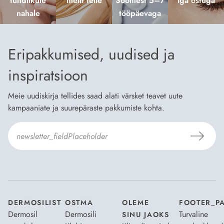
tundlikule
meilt teile
Soomest 5–7
iga ostuga
nahale
tööpäevaga
Eripakkumised, uudised ja
inspiratsioon
Meie uudiskirja tellides saad alati värsket teavet uute
kampaaniate ja suurepäraste pakkumiste kohta.
Nõustun Dermosili
tellimistingimuste
- ja
andmekaitsepoliitikaga
.
*
DERMOSILIST
OSTMA
OLEME
FOOTER_P
Dermosil
Dermosili
Turvaline
SINU JAOKS