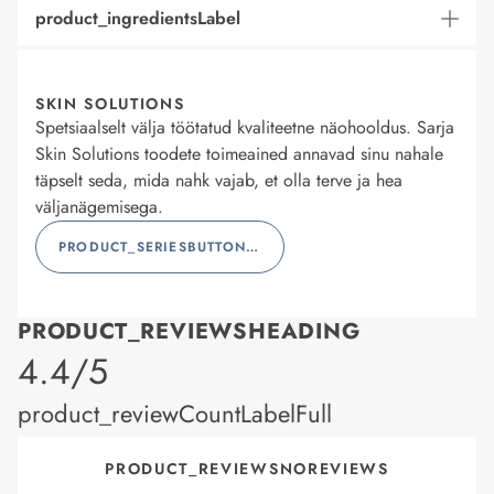
product_ingredientsLabel
SKIN SOLUTIONS
Spetsiaalselt välja töötatud kvaliteetne näohooldus. Sarja
Skin Solutions toodete toimeained annavad sinu nahale
täpselt seda, mida nahk vajab, et olla terve ja hea
väljanägemisega.
PRODUCT_SERIESBUTTONLABEL
PRODUCT_REVIEWSHEADING
product_rating
4.4/5
product_reviewCountLabelFull
PRODUCT_REVIEWSNOREVIEWS