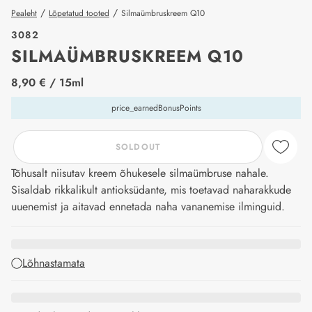
/
/
Pealeht
Lõpetatud tooted
Silmaümbruskreem Q10
3082
SILMAÜMBRUSKREEM Q10
price_label
8,90 €
/ 15ml
price_earnedBonusPoints
SOLDOUT
Tõhusalt niisutav kreem õhukesele silmaümbruse nahale.
Sisaldab rikkalikult antioksüdante, mis toetavad naharakkude
uuenemist ja aitavad ennetada naha vananemise ilminguid.
Lõhnastamata