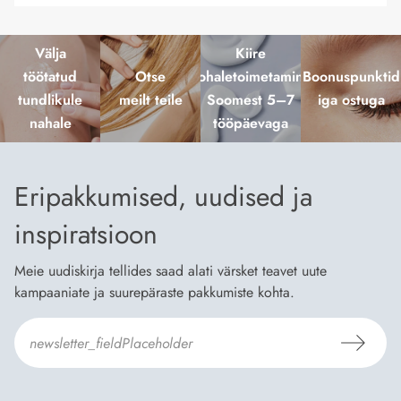
Välja
Kiire
töötatud
Otse
kohaletoimetamine
Boonuspunktid
tundlikule
meilt teile
Soomest 5–7
iga ostuga
nahale
tööpäevaga
Eripakkumised, uudised ja
inspiratsioon
Meie uudiskirja tellides saad alati värsket teavet uute
kampaaniate ja suurepäraste pakkumiste kohta.
Nõustun Dermosili
tellimistingimuste
- ja
andmekaitsepoliitikaga
.
*