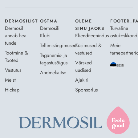
DERMOSILIST
OSTMA
OLEME
FOOTER_P
Dermosil
Dermosili
Turvaline
SINU JAOKS
annab hea
Klubi
Klienditeenindus
ostukeskkond
tunde
Tellimistingimused
Küsimused &
Meie
Tootmine &
vastused
tarnepartneri
Taganemis- ja
Tooted
tagastusõigus
Värsked
EESTI
Vastutus
uudised
Andmekaitse
Meist
Ajakiri
Hickap
Sponsorlus