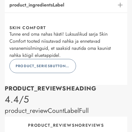
product_ingredientsLabel
SKIN COMFORT
Tunne end oma nahas hästi! Luksuslikud sarja Skin
Comfort tooted niisutavad nahka ja ennetavad
vananemisilminguid, et saaksid nautida oma kaunist
nahka kõigil eluetappidel.
PRODUCT_SERIESBUTTONLABEL
PRODUCT_REVIEWSHEADING
product_rating
4.4/5
product_reviewCountLabelFull
PRODUCT_REVIEWSNOREVIEWS