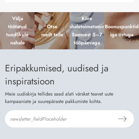
Välja
Kiire
töötatud
Otse
kohaletoimetamine
Boonuspunktid
tundlikule
meilt teile
Soomest 5–7
iga ostuga
nahale
tööpäevaga
Eripakkumised, uudised ja
inspiratsioon
Meie uudiskirja tellides saad alati värsket teavet uute
kampaaniate ja suurepäraste pakkumiste kohta.
Nõustun Dermosili
tellimistingimuste
- ja
andmekaitsepoliitikaga
.
*