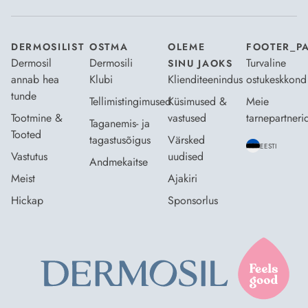
DERMOSILIST
OSTMA
OLEME
FOOTER_P
Dermosil
Dermosili
Turvaline
SINU JAOKS
annab hea
Klubi
Klienditeenindus
ostukeskkond
tunde
Tellimistingimused
Küsimused &
Meie
Tootmine &
vastused
tarnepartneri
Taganemis- ja
Tooted
tagastusõigus
Värsked
EESTI
Vastutus
uudised
Andmekaitse
Meist
Ajakiri
Hickap
Sponsorlus