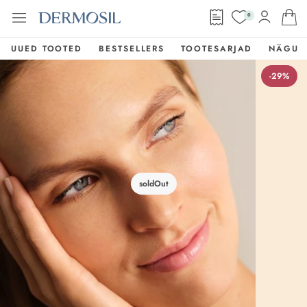
0
UUED TOOTED
BESTSELLERS
TOOTESARJAD
NÄGU
-29%
soldOut