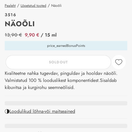
/
/
Pealeht
Lõpetatud tooted
Näoõli
3516
NÄOÕLI
price_label
13,90 €
9,90 €
/ 15 ml
price_earnedBonusPoints
SOLDOUT
Kvaliteetne nahka tugevdav, pinguldav ja hooldav näoõli.
Valmistatud 100 % looduslikest komponentidest.Sisaldab
kibuvitsa ja kurgirohu seemneõlisid.
Loodulikud lõhna-või maitseained