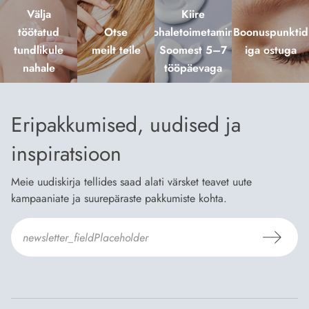
Välja
Kiire
töötatud
Otse
kohaletoimetamine
Boonuspunktid
tundlikule
meilt teile
Soomest 5–7
iga ostuga
nahale
tööpäevaga
Eripakkumised, uudised ja
inspiratsioon
Meie uudiskirja tellides saad alati värsket teavet uute
kampaaniate ja suurepäraste pakkumiste kohta.
Nõustun Dermosili
tellimistingimuste
- ja
andmekaitsepoliitikaga
.
*