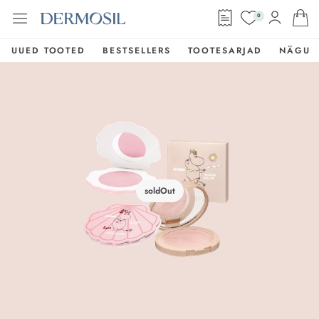
0
UUED TOOTED
BESTSELLERS
TOOTESARJAD
NÄGU
soldOut