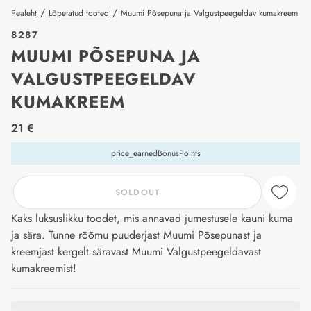
/
/
Pealeht
Lõpetatud tooted
Muumi Põsepuna ja Valgustpeegeldav kumakreem
8287
MUUMI PÕSEPUNA JA
VALGUSTPEEGELDAV
KUMAKREEM
price_label
21 €
price_earnedBonusPoints
SOLDOUT
Kaks luksuslikku toodet, mis annavad jumestusele kauni kuma
ja sära. Tunne rõõmu puuderjast Muumi Põsepunast ja
kreemjast kergelt säravast Muumi Valgustpeegeldavast
kumakreemist!