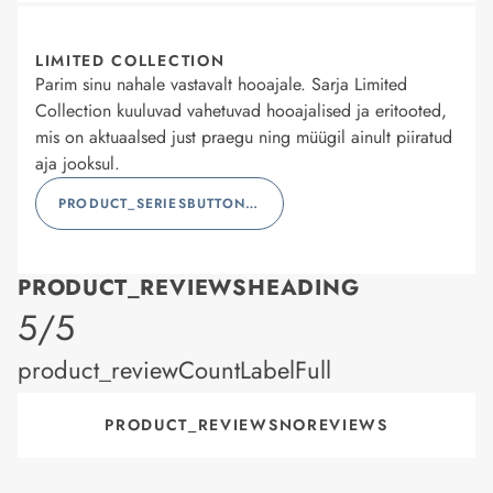
LIMITED COLLECTION
Parim sinu nahale vastavalt hooajale. Sarja Limited
Collection kuuluvad vahetuvad hooajalised ja eritooted,
mis on aktuaalsed just praegu ning müügil ainult piiratud
aja jooksul.
PRODUCT_SERIESBUTTONLABEL
PRODUCT_REVIEWSHEADING
product_rating
5/5
product_reviewCountLabelFull
PRODUCT_REVIEWSNOREVIEWS