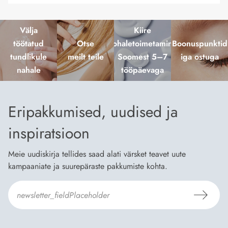
Välja
Kiire
töötatud
Otse
kohaletoimetamine
Boonuspunktid
tundlikule
meilt teile
Soomest 5–7
iga ostuga
nahale
tööpäevaga
Eripakkumised, uudised ja
inspiratsioon
Meie uudiskirja tellides saad alati värsket teavet uute
kampaaniate ja suurepäraste pakkumiste kohta.
Nõustun Dermosili
tellimistingimuste
- ja
andmekaitsepoliitikaga
.
*