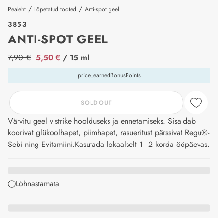
/
/
Pealeht
Lõpetatud tooted
Anti-spot geel
3853
ANTI-SPOT GEEL
price_label
7,90 €
5,50 €
/ 15 ml
price_earnedBonusPoints
SOLDOUT
Värvitu geel vistrike hoolduseks ja ennetamiseks. Sisaldab
koorivat glükoolhapet, piimhapet, rasueritust pärssivat Regu®-
Sebi ning Evitamiini.Kasutada lokaalselt 1–2 korda ööpäevas.
Lõhnastamata