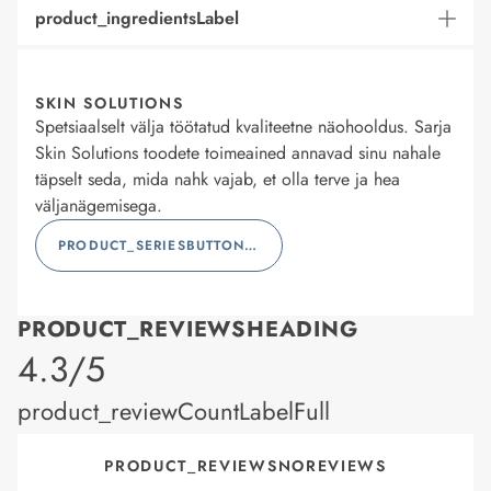
product_ingredientsLabel
SKIN SOLUTIONS
Spetsiaalselt välja töötatud kvaliteetne näohooldus. Sarja
Skin Solutions toodete toimeained annavad sinu nahale
täpselt seda, mida nahk vajab, et olla terve ja hea
väljanägemisega.
PRODUCT_SERIESBUTTONLABEL
PRODUCT_REVIEWSHEADING
product_rating
4.3/5
product_reviewCountLabelFull
PRODUCT_REVIEWSNOREVIEWS