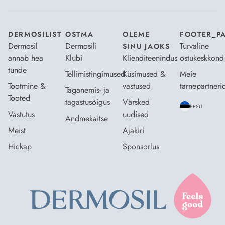
DERMOSILIST
OSTMA
OLEME
FOOTER_P
Dermosil
Dermosili
Turvaline
SINU JAOKS
annab hea
Klubi
Klienditeenindus
ostukeskkond
tunde
Tellimistingimused
Küsimused &
Meie
Tootmine &
vastused
tarnepartneri
Taganemis- ja
Tooted
tagastusõigus
Värsked
EESTI
Vastutus
uudised
Andmekaitse
Meist
Ajakiri
Hickap
Sponsorlus