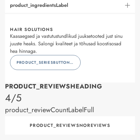
product_ingredientsLabel
HAIR SOLUTIONS
Kaasaegsed ja vastutustundlikud juuksetooted just sinu
juuste heaks. Salongi kvaliteet ja tõhusad koostisosad
hea hinnaga.
PRODUCT_SERIESBUTTONLABEL
PRODUCT_REVIEWSHEADING
product_rating
4/5
product_reviewCountLabelFull
PRODUCT_REVIEWSNOREVIEWS