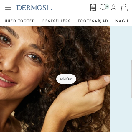
0
UUED TOOTED
BESTSELLERS
TOOTESARJAD
NÄGU
soldOut