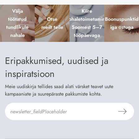
Välja
Kiire
töötatud
Otse
kohaletoimetamine
Boonuspunktid
tundlikule
meilt teile
Soomest 5–7
iga ostuga
nahale
tööpäevaga
Eripakkumised, uudised ja
inspiratsioon
Meie uudiskirja tellides saad alati värsket teavet uute
kampaaniate ja suurepäraste pakkumiste kohta.
Nõustun Dermosili
tellimistingimuste
- ja
andmekaitsepoliitikaga
.
*