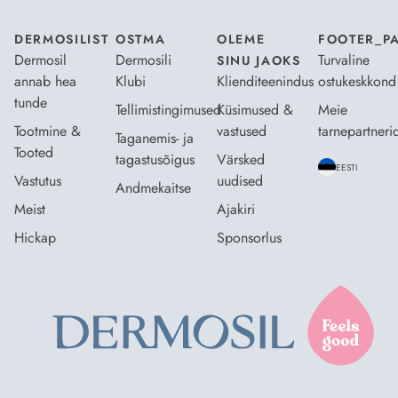
DERMOSILIST
OSTMA
OLEME
FOOTER_P
Dermosil
Dermosili
Turvaline
SINU JAOKS
annab hea
Klubi
Klienditeenindus
ostukeskkond
tunde
Tellimistingimused
Küsimused &
Meie
Tootmine &
vastused
tarnepartneri
Taganemis- ja
Tooted
tagastusõigus
Värsked
EESTI
Vastutus
uudised
Andmekaitse
Meist
Ajakiri
Hickap
Sponsorlus