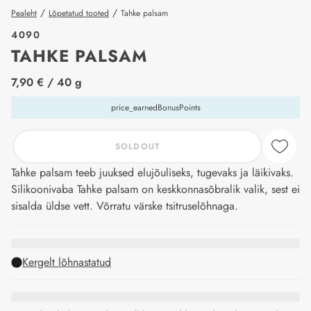
/
/
Pealeht
Lõpetatud tooted
Tahke palsam
4090
TAHKE PALSAM
price_label
7,90 €
/ 40 g
price_earnedBonusPoints
SOLDOUT
Tahke palsam teeb juuksed elujõuliseks, tugevaks ja läikivaks.
Silikoonivaba Tahke palsam on keskkonnasõbralik valik, sest ei
sisalda üldse vett. Võrratu värske tsitruselõhnaga.
Kergelt lõhnastatud