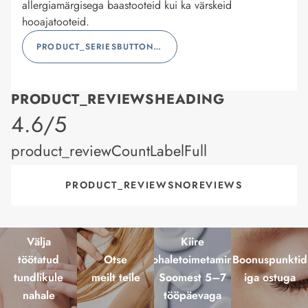
allergiamärgisega baastooteid kui ka värskeid
hooajatooteid.
PRODUCT_SERIESBUTTONLABEL
PRODUCT_REVIEWSHEADING
product_rating
4.6/5
product_reviewCountLabelFull
PRODUCT_REVIEWSNOREVIEWS
Välja
Kiire
töötatud
Otse
kohaletoimetamine
Boonuspunktid
tundlikule
meilt teile
Soomest 5–7
iga ostuga
nahale
tööpäevaga