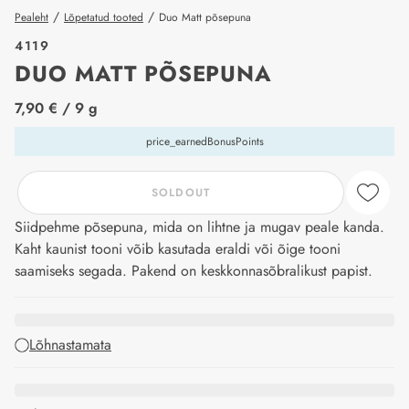
/
/
Pealeht
Lõpetatud tooted
Duo Matt põsepuna
4119
DUO MATT PÕSEPUNA
price_label
7,90 €
/ 9 g
price_earnedBonusPoints
SOLDOUT
Siidpehme põsepuna, mida on lihtne ja mugav peale kanda.
Kaht kaunist tooni võib kasutada eraldi või õige tooni
saamiseks segada. Pakend on keskkonnasõbralikust papist.
Lõhnastamata