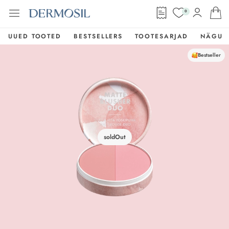
0
UUED TOOTED
BESTSELLERS
TOOTESARJAD
NÄGU
Bestseller
soldOut