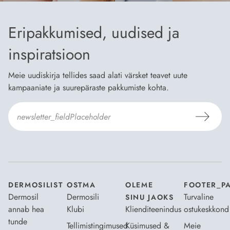
Eripakkumised, uudised ja
inspiratsioon
Meie uudiskirja tellides saad alati värsket teavet uute
kampaaniate ja suurepäraste pakkumiste kohta.
Nõustun Dermosili
tellimistingimuste
- ja
andmekaitsepoliitikaga
.
*
DERMOSILIST
OSTMA
OLEME
FOOTER_P
Dermosil
Dermosili
Turvaline
SINU JAOKS
annab hea
Klubi
Klienditeenindus
ostukeskkond
tunde
Tellimistingimused
Küsimused &
Meie