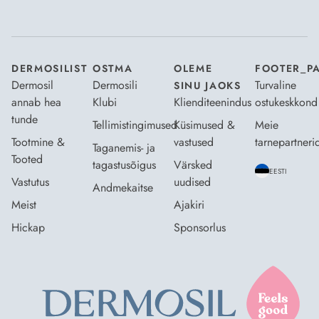
Nõustun Dermosili
tellimistingimuste
- ja
andmekaitsepoliitikaga
.
*
DERMOSILIST
OSTMA
OLEME
FOOTER_P
Dermosil
Dermosili
Turvaline
SINU JAOKS
annab hea
Klubi
Klienditeenindus
ostukeskkond
tunde
Tellimistingimused
Küsimused &
Meie
Tootmine &
vastused
tarnepartneri
Taganemis- ja
Tooted
tagastusõigus
Värsked
EESTI
Vastutus
uudised
Andmekaitse
Meist
Ajakiri
Hickap
Sponsorlus