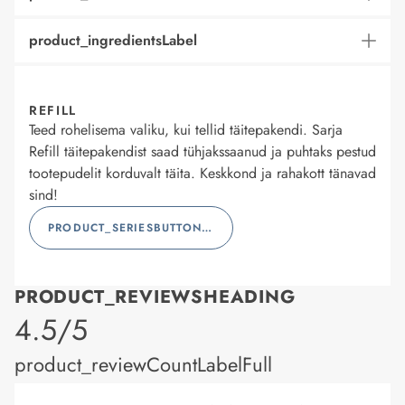
product_ingredientsLabel
REFILL
Teed rohelisema valiku, kui tellid täitepakendi. Sarja
Refill täitepakendist saad tühjakssaanud ja puhtaks pestud
tootepudelit korduvalt täita. Keskkond ja rahakott tänavad
sind!
PRODUCT_SERIESBUTTONLABEL
PRODUCT_REVIEWSHEADING
product_rating
4.5/5
product_reviewCountLabelFull