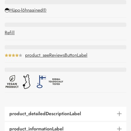
Hüpo-lõhnaained®
Refill
product_seeReviewsButtonLabel
product_detailedDescriptionLabel
product_informationLabel