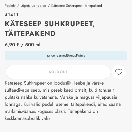
/
/
Pealeht
Lõpetatud tooted
Käteseep Suhkrupeet, täitepakend
41411
KÄTESEEP SUHKRUPEET,
TÄITEPAKEND
price_label
6,90 €
/ 500 ml
price_earnedBonusPoints
SOLDOUT
Käteseep Suhkrupeet on looduslik, leebe ja värske
sulfaadivaba seep, mis peseb käed õrnalt, kuid tõhusalt
puhtaks nahka kuivatamata. Värske ja magusa viljapuuaia
lõhnaga. Kui valid pudeli asemel täitepakendi, aitad säästa
märkimisväärses koguses plasti. Täitepakend on
keskkonnasõbralik valik!