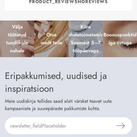
PRODUCT_REVIEWSNOREVIEWS
Välja
Kiire
töötatud
Otse
kohaletoimetamine
Boonuspunktid
tundlikule
meilt teile
Soomest 5–7
iga ostuga
nahale
tööpäevaga
Eripakkumised, uudised ja
inspiratsioon
Meie uudiskirja tellides saad alati värsket teavet uute
kampaaniate ja suurepäraste pakkumiste kohta.