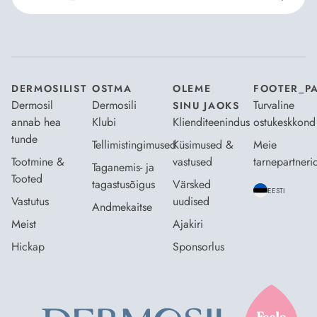
Nõustun Dermosili
tellimistingimuste
- ja
andmekaitsepoliitikaga
.
*
DERMOSILIST
OSTMA
OLEME
FOOTER_P
Dermosil
Dermosili
Turvaline
SINU JAOKS
annab hea
Klubi
Klienditeenindus
ostukeskkond
tunde
Tellimistingimused
Küsimused &
Meie
Tootmine &
vastused
tarnepartneri
Taganemis- ja
Tooted
tagastusõigus
Värsked
EESTI
Vastutus
uudised
Andmekaitse
Meist
Ajakiri
Hickap
Sponsorlus