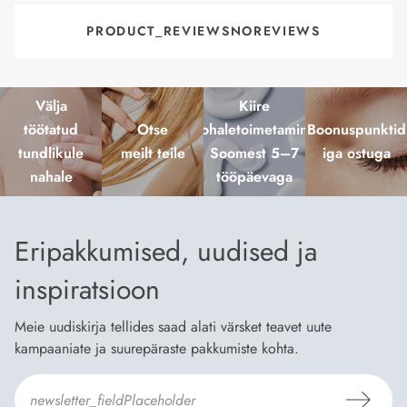
PRODUCT_REVIEWSNOREVIEWS
Välja
Kiire
töötatud
Otse
kohaletoimetamine
Boonuspunktid
tundlikule
meilt teile
Soomest 5–7
iga ostuga
nahale
tööpäevaga
Eripakkumised, uudised ja
inspiratsioon
Meie uudiskirja tellides saad alati värsket teavet uute
kampaaniate ja suurepäraste pakkumiste kohta.