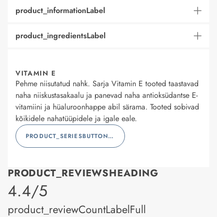
product_informationLabel
product_ingredientsLabel
VITAMIN E
Pehme niisutatud nahk. Sarja Vitamin E tooted taastavad
naha niiskustasakaalu ja panevad naha antioksüdantse E-
vitamiini ja hüaluroonhappe abil särama. Tooted sobivad
kõikidele nahatüüpidele ja igale eale.
PRODUCT_SERIESBUTTONLABEL
PRODUCT_REVIEWSHEADING
product_rating
4.4/5
product_reviewCountLabelFull