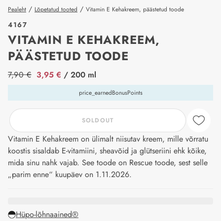
/
/
Pealeht
Lõpetatud tooted
Vitamin E Kehakreem, päästetud toode
4167
VITAMIN E KEHAKREEM,
PÄÄSTETUD TOODE
price_label
7,90 €
3,95 €
/ 200 ml
price_earnedBonusPoints
SOLDOUT
Vitamin E Kehakreem on ülimalt niisutav kreem, mille võrratu
koostis sisaldab E-vitamiini, sheavõid ja glütseriini ehk kõike,
mida sinu nahk vajab. See toode on Rescue toode, sest selle
„parim enne“ kuupäev on 1.11.2026.
Hüpo-lõhnaained®