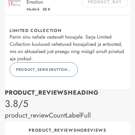
Emotion
PRODUCT_BUY
95,30 €
35 €
LIMITED COLLECTION
Parim sinu nahale vastavalt hooajale. Sarja Limited
Collection kuuluvad vahetuvad hooajalised ja eritooted,
mis on aktuaalsed just praegu ning müügil ainult piiratud
aja jooksul.
PRODUCT_SERIESBUTTONLABEL
PRODUCT_REVIEWSHEADING
product_rating
3.8/5
product_reviewCountLabelFull
PRODUCT_REVIEWSNOREVIEWS