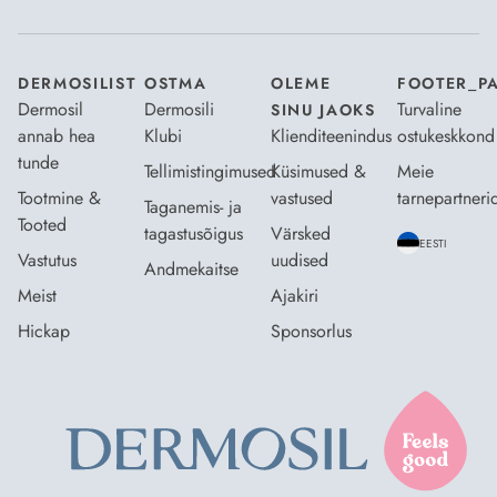
DERMOSILIST
OSTMA
OLEME
FOOTER_P
Dermosil
Dermosili
Turvaline
SINU JAOKS
annab hea
Klubi
Klienditeenindus
ostukeskkond
tunde
Tellimistingimused
Küsimused &
Meie
Tootmine &
vastused
tarnepartneri
Taganemis- ja
Tooted
tagastusõigus
Värsked
EESTI
Vastutus
uudised
Andmekaitse
Meist
Ajakiri
Hickap
Sponsorlus