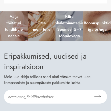
Välja
Kiire
töötatud
Otse
kohaletoimetamine
Boonuspunktid
tundlikule
meilt teile
Soomest 5–7
iga ostuga
nahale
tööpäevaga
Eripakkumised, uudised ja
inspiratsioon
Meie uudiskirja tellides saad alati värsket teavet uute
kampaaniate ja suurepäraste pakkumiste kohta.
Nõustun Dermosili
tellimistingimuste
- ja
andmekaitsepoliitikaga
.
*