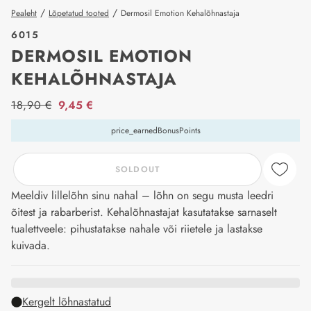
/
/
Pealeht
Lõpetatud tooted
Dermosil Emotion Kehalõhnastaja
6015
DERMOSIL EMOTION
KEHALÕHNASTAJA
price_label
18,90 €
9,45 €
price_earnedBonusPoints
SOLDOUT
Meeldiv lillelõhn sinu nahal – lõhn on segu musta leedri
õitest ja rabarberist. Kehalõhnastajat kasutatakse sarnaselt
tualettveele: pihustatakse nahale või riietele ja lastakse
kuivada.
Kergelt lõhnastatud