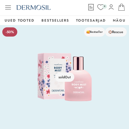
0
UUED TOOTED
BESTSELLERS
TOOTESARJAD
NÄGU
-50%
Rescue
Bestseller
soldOut