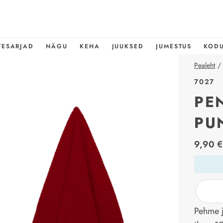
TESARJAD
NÄGU
KEHA
JUUKSED
JUMESTUS
KOD
Pealeht
/
7027
PE
PU
price_l
9,90 €
Pehme j