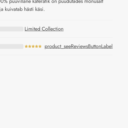
00% puuvillane käterätik on puudutades mõnusalt
a kuivatab hästi käsi.
Limited Collection
product_seeReviewsButtonLabel