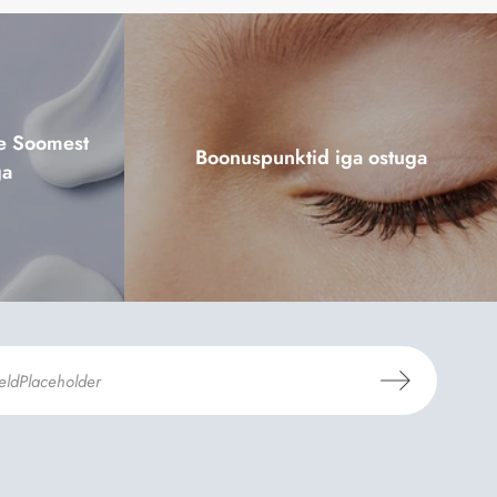
ne Soomest
Boonuspunktid iga ostuga
ga
mosili
tellimistingimuste
- ja
andmekaitsepoliitikaga
.
*