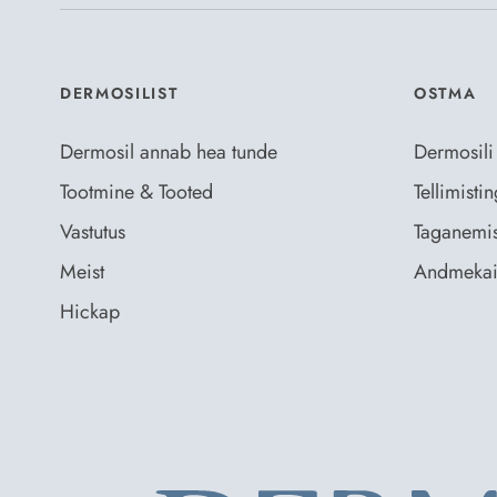
DERMOSILIST
OSTMA
Dermosil annab hea tunde
Dermosili
Tootmine & Tooted
Tellimist
Vastutus
Taganemis
Meist
Andmekai
Hickap