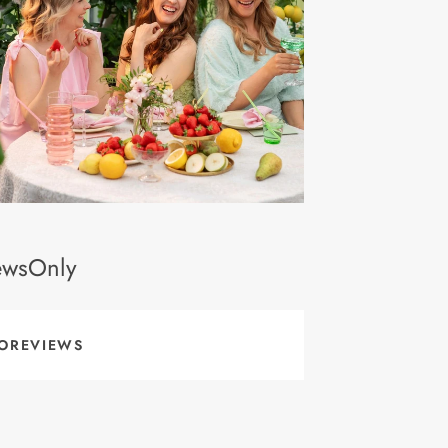
ewsOnly
OREVIEWS