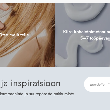
Kiire kohaletoimetami
Otse meilt teile
5–7 tööpäeva
ja inspiratsioon
te kampaaniate ja suurepäraste pakkumiste
Nõustun Der