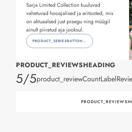
Sarja Limited Collection kuuluvad
vahetuvad hooajalised ja eritooted, mis
on aktuaalsed just praegu ning müügil
ainult piiratud aja jooksul.
PRODUCT_SERIESBUTTONLABEL
PRODUCT_REVIEWSHEADING
product_rating
5/5
product_reviewCountLabelRevi
PRODUCT_REVIEWSN