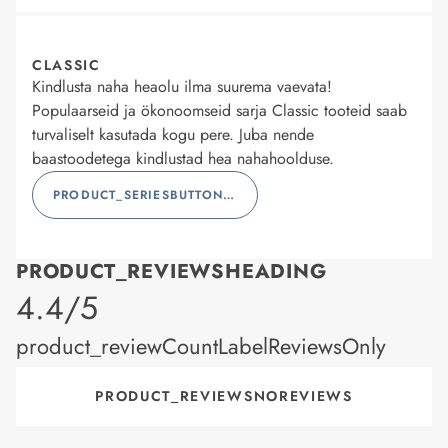
CLASSIC
Kindlusta naha heaolu ilma suurema vaevata!
Populaarseid ja ökonoomseid sarja Classic tooteid saab
turvaliselt kasutada kogu pere. Juba nende
baastoodetega kindlustad hea nahahoolduse.
PRODUCT_SERIESBUTTONLABEL
PRODUCT_REVIEWSHEADING
product_rating
4.4/5
product_reviewCountLabelReviewsOnly
PRODUCT_REVIEWSNOREVIEWS