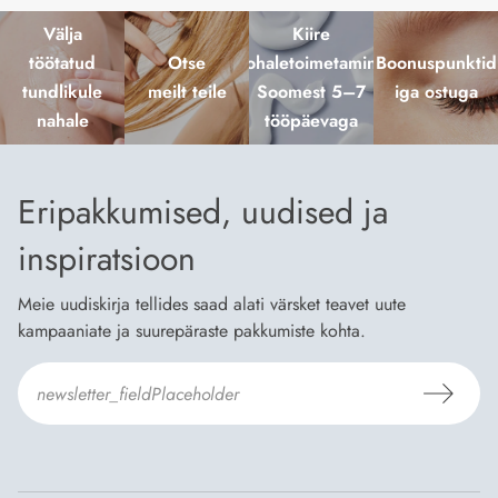
Välja
Kiire
töötatud
Otse
kohaletoimetamine
Boonuspunktid
tundlikule
meilt teile
Soomest 5–7
iga ostuga
nahale
tööpäevaga
Eripakkumised, uudised ja
inspiratsioon
Meie uudiskirja tellides saad alati värsket teavet uute
kampaaniate ja suurepäraste pakkumiste kohta.
Nõustun Dermosili
tellimistingimuste
- ja
andmekaitsepoliitikaga
.
*