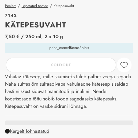
/
/
Pealeht
Lõpetatud tooted
Kätepesuvaht
7142
KÄTEPESUVAHT
price_label
7,50 €
/ 250 ml, 2 x 10 g
price_earnedBonusPoints
SOLDOUT
Vahutav käteseep, mille saamiseks tuleb pulber veega segada.
Naha suhtes õrn sulfaadivaba vahulaadne käteseep sisaldab
hästi niiskust siduvat mannitooli ja inuliini. Nende
koostisosade tõttu sobib toode sagedaseks kätepesuks.
Kätepesuvaht on värske sidruni lõhnaga.
Kergelt lõhnastatud