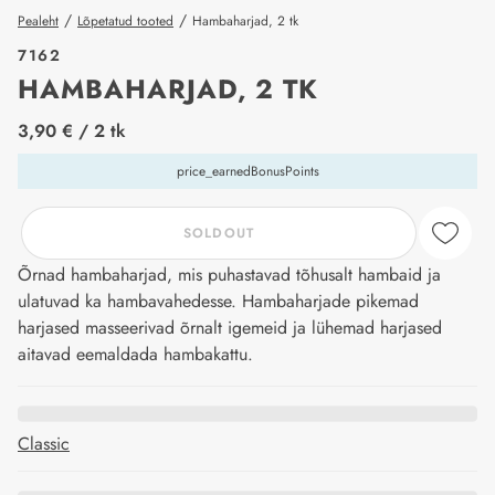
/
/
Pealeht
Lõpetatud tooted
Hambaharjad, 2 tk
7162
HAMBAHARJAD, 2 TK
price_label
3,90 €
/ 2 tk
price_earnedBonusPoints
SOLDOUT
Õrnad hambaharjad, mis puhastavad tõhusalt hambaid ja
ulatuvad ka hambavahedesse. Hambaharjade pikemad
harjased masseerivad õrnalt igemeid ja lühemad harjased
aitavad eemaldada hambakattu.
Classic