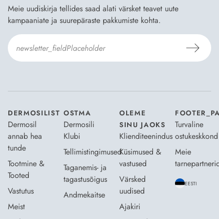
Meie uudiskirja tellides saad alati värsket teavet uute
kampaaniate ja suurepäraste pakkumiste kohta.
Nõustun Dermosili
tellimistingimuste
- ja
andmekaitsepoliitikaga
.
*
DERMOSILIST
OSTMA
OLEME
FOOTER_P
Dermosil
Dermosili
Turvaline
SINU JAOKS
annab hea
Klubi
Klienditeenindus
ostukeskkond
tunde
Tellimistingimused
Küsimused &
Meie
Tootmine &
vastused
tarnepartneri
Taganemis- ja
Tooted
tagastusõigus
Värsked
EESTI
Vastutus
uudised
Andmekaitse
Meist
Ajakiri