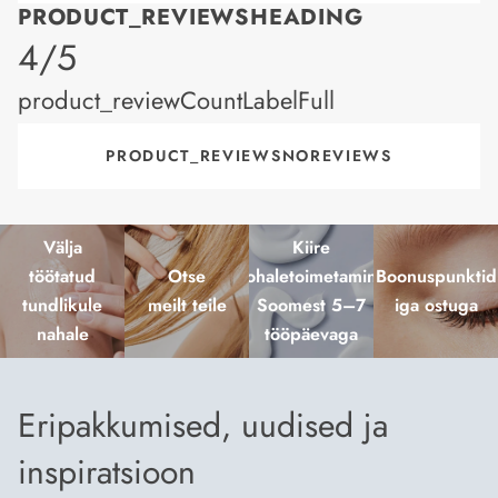
PRODUCT_REVIEWSHEADING
product_rating
4/5
product_reviewCountLabelFull
PRODUCT_REVIEWSNOREVIEWS
Välja
Kiire
töötatud
Otse
kohaletoimetamine
Boonuspunktid
tundlikule
meilt teile
Soomest 5–7
iga ostuga
nahale
tööpäevaga
Eripakkumised, uudised ja
inspiratsioon