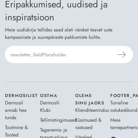
Eripakkumised, uudised ja
inspiratsioon
Meie uudiskirja tellides saad alati värsket teavet uute
kampaaniate ja suurepäraste pakkumiste kohta.
Nõustun Dermosili
tellimistingimuste
- ja
andmekaitsepoliitikaga
.
*
DERMOSILIST
OSTMA
OLEME
FOOTER_P
Dermosil
Dermosili
Turvaline
SINU JAOKS
annab hea
Klubi
Klienditeenindus
ostukeskkond
tunde
Tellimistingimused
Küsimused &
Meie
Tootmine &
vastused
tarnepartneri
Taganemis- ja
Tooted
tagastusõigus
Värsked