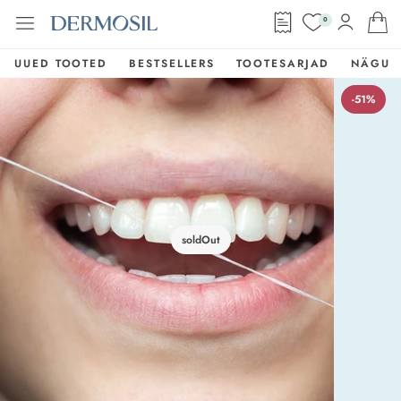
0
UUED TOOTED
BESTSELLERS
TOOTESARJAD
NÄGU
-51%
soldOut