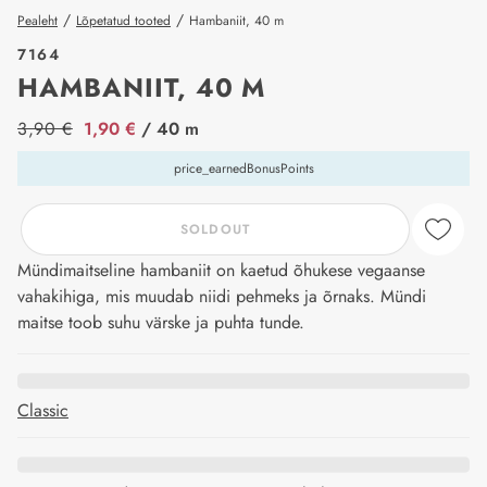
/
/
Pealeht
Lõpetatud tooted
Hambaniit, 40 m
7164
HAMBANIIT, 40 M
price_label
3,90 €
1,90 €
/ 40 m
price_earnedBonusPoints
SOLDOUT
Mündimaitseline hambaniit on kaetud õhukese vegaanse
vahakihiga, mis muudab niidi pehmeks ja õrnaks. Mündi
maitse toob suhu värske ja puhta tunde.
Classic