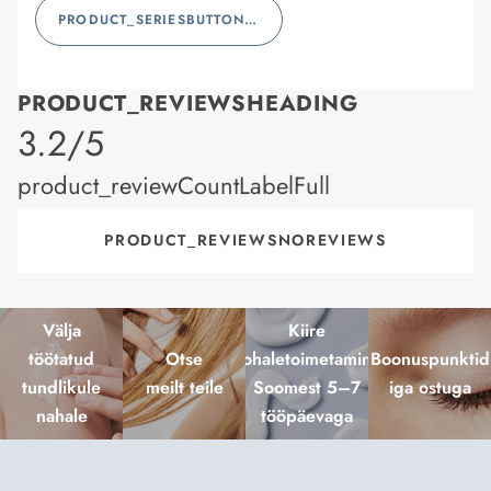
PRODUCT_SERIESBUTTONLABEL
PRODUCT_REVIEWSHEADING
product_rating
3.2/5
product_reviewCountLabelFull
PRODUCT_REVIEWSNOREVIEWS
Välja
Kiire
töötatud
Otse
kohaletoimetamine
Boonuspunktid
tundlikule
meilt teile
Soomest 5–7
iga ostuga
nahale
tööpäevaga