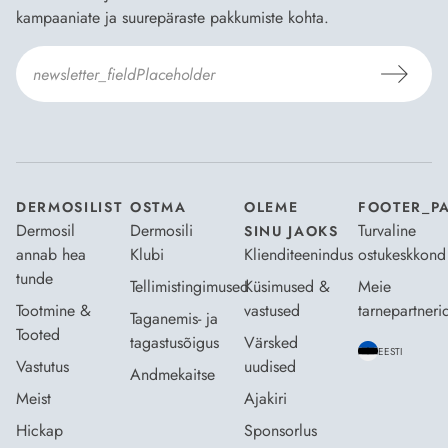
kampaaniate ja suurepäraste pakkumiste kohta.
Nõustun Dermosili
tellimistingimuste
- ja
andmekaitsepoliitikaga
.
*
DERMOSILIST
OSTMA
OLEME
FOOTER_P
Dermosil
Dermosili
Turvaline
SINU JAOKS
annab hea
Klubi
Klienditeenindus
ostukeskkond
tunde
Tellimistingimused
Küsimused &
Meie
Tootmine &
vastused
tarnepartneri
Taganemis- ja
Tooted
tagastusõigus
Värsked
EESTI
Vastutus
uudised
Andmekaitse
Meist
Ajakiri
Hickap
Sponsorlus