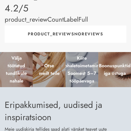
product_rating
4.2/5
product_reviewCountLabelFull
PRODUCT_REVIEWSNOREVIEWS
Välja
Kiire
töötatud
Otse
kohaletoimetamine
Boonuspunktid
tundlikule
meilt teile
Soomest 5–7
iga ostuga
nahale
tööpäevaga
Eripakkumised, uudised ja
inspiratsioon
Meie uudiskirja tellides saad alati värsket teavet uute