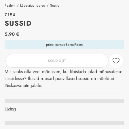
/
/
Pealeht
Lõpetatud tooted
Sussid
7195
SUSSID
price_label
5,90 €
price_earnedBonusPoints
SOLDOUT
Mis saaks olla veel mõnusam, kui libistada jalad mõnusatesse
sussidesse? Ilusad roosad puuvillased sussid on mõeldud
täiskasvanute jalale.
Living