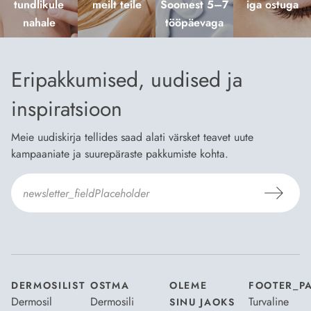
tundlikule
meilt teile
Soomest 5–7
iga ostuga
nahale
tööpäevaga
Eripakkumised, uudised ja
inspiratsioon
Meie uudiskirja tellides saad alati värsket teavet uute
kampaaniate ja suurepäraste pakkumiste kohta.
Nõustun Dermosili
tellimistingimuste
- ja
andmekaitsepoliitikaga
.
*
DERMOSILIST
OSTMA
OLEME
FOOTER_P
Dermosil
Dermosili
Turvaline
SINU JAOKS