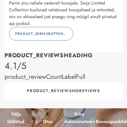
Parim sinu nahale vastavalt hooajale. Sarja Limited
Collection kuuluvad vahetuvad hooajalised ja eritooted,
mis on aktuaalsed just praegu ning müügil ainult piiratud
aja jooksul.
PRODUCT_SERIESBUTTONLABEL
PRODUCT_REVIEWSHEADING
product_rating
4.1/5
product_reviewCountLabelFull
PRODUCT_REVIEWSNOREVIEWS
Välja
Kiire
töötatud
Otse
kohaletoimetamine
Boonuspunktid