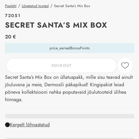
/
/
Pealeht
Lõpetatud tooted
Secret Santa’s Mix Box
72051
SECRET SANTA’S MIX BOX
price_label
20 €
price_earnedBonusPoints
SOLDOUT
Secret Santa’s Mix Box on üllatuspakk, mille sisu teavad ainult
jõuluvana ja meie, Dermosili päkapikud! Kingipakist leiad
põneva kollektsiooni nahka poputavaid jõulutooteid ülihea
hinnaga.
Kergelt lõhnastatud