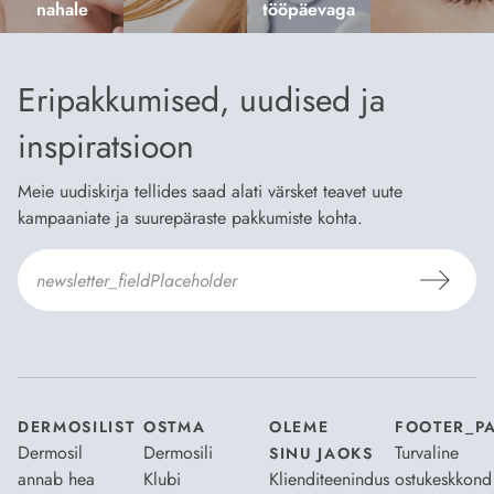
nahale
tööpäevaga
Eripakkumised, uudised ja
inspiratsioon
Meie uudiskirja tellides saad alati värsket teavet uute
kampaaniate ja suurepäraste pakkumiste kohta.
Nõustun Dermosili
tellimistingimuste
- ja
andmekaitsepoliitikaga
.
*
DERMOSILIST
OSTMA
OLEME
FOOTER_P
Dermosil
Dermosili
Turvaline
SINU JAOKS
annab hea
Klubi
Klienditeenindus
ostukeskkond