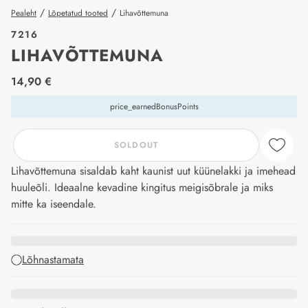
/
/
Pealeht
Lõpetatud tooted
Lihavõttemuna
7216
LIHAVÕTTEMUNA
price_label
14,90 €
price_earnedBonusPoints
SOLDOUT
Lihavõttemuna sisaldab kaht kaunist uut küünelakki ja imehead
huuleõli. Ideaalne kevadine kingitus meigisõbrale ja miks
mitte ka iseendale.
Lõhnastamata