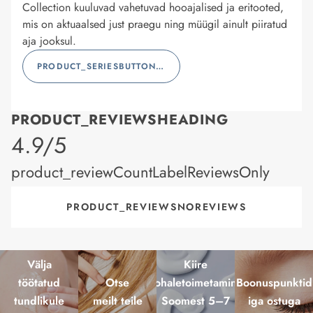
Collection kuuluvad vahetuvad hooajalised ja eritooted,
mis on aktuaalsed just praegu ning müügil ainult piiratud
aja jooksul.
PRODUCT_SERIESBUTTONLABEL
PRODUCT_REVIEWSHEADING
product_rating
4.9/5
product_reviewCountLabelReviewsOnly
PRODUCT_REVIEWSNOREVIEWS
Välja
Kiire
töötatud
Otse
kohaletoimetamine
Boonuspunktid
tundlikule
meilt teile
Soomest 5–7
iga ostuga