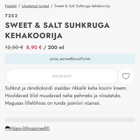
/
/
Pealeht
Lõpetatud tooted
Sweet & Salt Suhkruga kehakoorija
7252
SWEET & SALT SUHKRUGA
KEHAKOORIJA
price_label
12,50 €
8,90 €
/ 200 ml
price_earnedBonusPoints
SOLDOUT
Suhkrut ja ränidioksiidi sisaldav rikkalik keha kooriv kreem.
Hooldavad õlid muudavad naha pehmeks ja niisutatuks.
Magusas lillelõhnas on tunda jasmiini nüanssi.
Hüpo-lõhnaained®