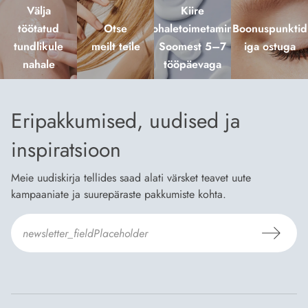
Välja
Kiire
töötatud
Otse
kohaletoimetamine
Boonuspunktid
tundlikule
meilt teile
Soomest 5–7
iga ostuga
nahale
tööpäevaga
Eripakkumised, uudised ja
inspiratsioon
Meie uudiskirja tellides saad alati värsket teavet uute
kampaaniate ja suurepäraste pakkumiste kohta.
Nõustun Dermosili
tellimistingimuste
- ja
andmekaitsepoliitikaga
.
*