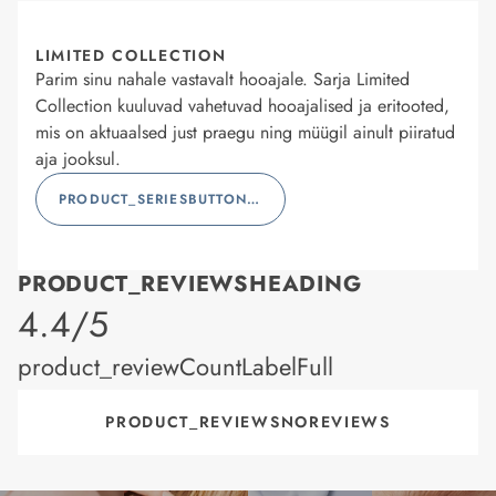
LIMITED COLLECTION
Parim sinu nahale vastavalt hooajale. Sarja Limited
Collection kuuluvad vahetuvad hooajalised ja eritooted,
mis on aktuaalsed just praegu ning müügil ainult piiratud
aja jooksul.
PRODUCT_SERIESBUTTONLABEL
PRODUCT_REVIEWSHEADING
product_rating
4.4/5
product_reviewCountLabelFull
PRODUCT_REVIEWSNOREVIEWS