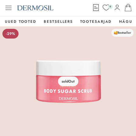
0
UUED TOOTED
BESTSELLERS
TOOTESARJAD
NÄGU
Bestseller
-29%
soldOut