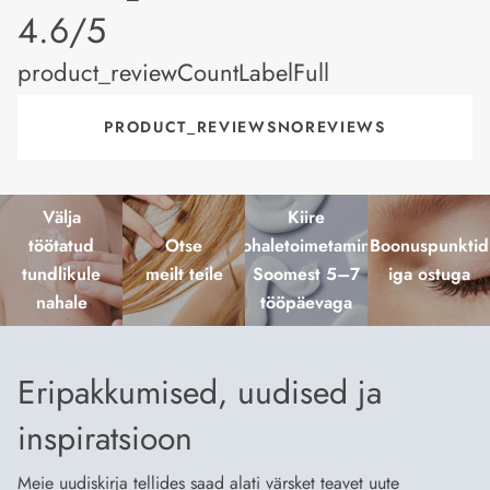
product_rating
4.6/5
product_reviewCountLabelFull
PRODUCT_REVIEWSNOREVIEWS
Välja
Kiire
töötatud
Otse
kohaletoimetamine
Boonuspunktid
tundlikule
meilt teile
Soomest 5–7
iga ostuga
nahale
tööpäevaga
Eripakkumised, uudised ja
inspiratsioon
Meie uudiskirja tellides saad alati värsket teavet uute