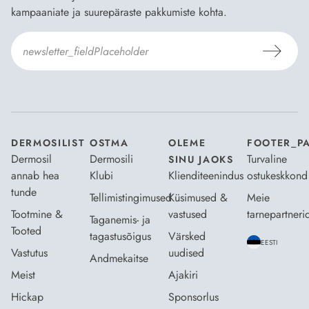
kampaaniate ja suurepäraste pakkumiste kohta.
Nõustun Dermosili
tellimistingimuste
- ja
andmekaitsepoliitikaga
.
*
DERMOSILIST
OSTMA
OLEME
FOOTER_P
Dermosil
Dermosili
Turvaline
SINU JAOKS
annab hea
Klubi
Klienditeenindus
ostukeskkond
tunde
Tellimistingimused
Küsimused &
Meie
Tootmine &
vastused
tarnepartneri
Taganemis- ja
Tooted
tagastusõigus
Värsked
EESTI
Vastutus
uudised
Andmekaitse
Meist
Ajakiri
Hickap
Sponsorlus