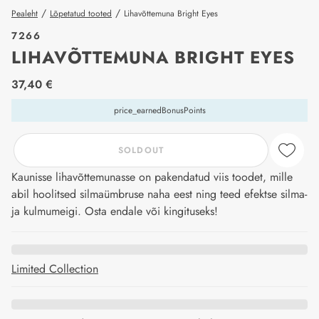
/
/
Pealeht
Lõpetatud tooted
Lihavõttemuna Bright Eyes
7266
LIHAVÕTTEMUNA BRIGHT EYES
price_label
37,40 €
price_earnedBonusPoints
SOLDOUT
Kaunisse lihavõttemunasse on pakendatud viis toodet, mille
abil hoolitsed silmaümbruse naha eest ning teed efektse silma-
ja kulmumeigi. Osta endale või kingituseks!
Limited Collection