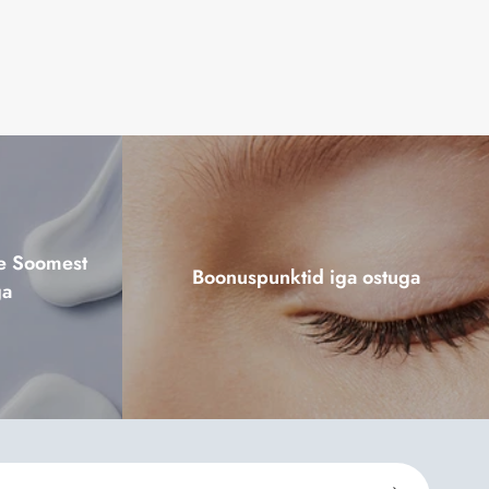
ne Soomest
Boonuspunktid iga ostuga
ga