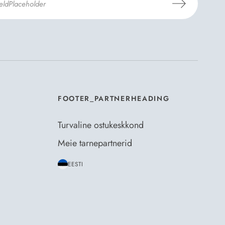
mosili
tellimistingimuste
- ja
andmekaitsepoliitikaga
.
*
FOOTER_PARTNERHEADING
Turvaline ostukeskkond
Meie tarnepartnerid
EESTI