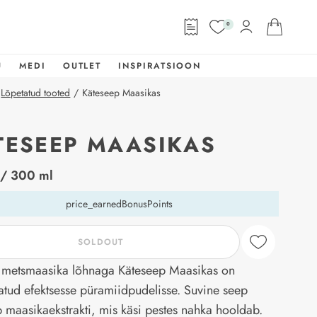
0
U
MEDI
OUTLET
INSPIRATSIOON
Lõpetatud tooted
/
Käteseep Maasikas
TESEEP MAASIKAS
abel
/ 300 ml
price_earnedBonusPoints
SOLDOUT
 metsmaasika lõhnaga Käteseep Maasikas on
tud efektsesse püramiidpudelisse. Suvine seep
b maasikaekstrakti, mis käsi pestes nahka hooldab.