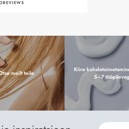
OREVIEWS
Kiire kohaletoimetami
Otse meilt teile
5–7 tööpäeva