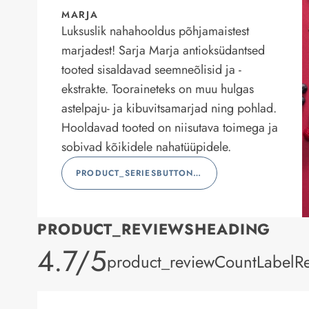
MARJA
Luksuslik nahahooldus põhjamaistest
marjadest! Sarja Marja antioksüdantsed
tooted sisaldavad seemneõlisid ja -
ekstrakte. Tooraineteks on muu hulgas
astelpaju- ja kibuvitsamarjad ning pohlad.
Hooldavad tooted on niisutava toimega ja
sobivad kõikidele nahatüüpidele.
PRODUCT_SERIESBUTTONLABEL
PRODUCT_REVIEWSHEADING
product_rating
4.7/5
product_reviewCountLabelR