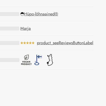
Hüpo-lõhnaained®
Marja
product_seeReviewsButtonLabel