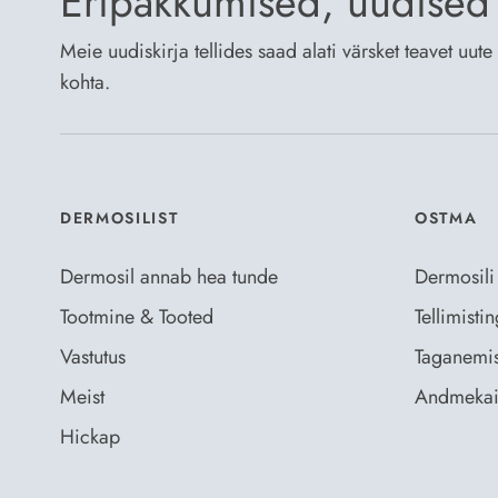
Eripakkumised, uudised 
Meie uudiskirja tellides saad alati värsket teavet uu
kohta.
DERMOSILIST
OSTMA
Dermosil annab hea tunde
Dermosili
Tootmine & Tooted
Tellimist
Vastutus
Taganemis
Meist
Andmekai
Hickap