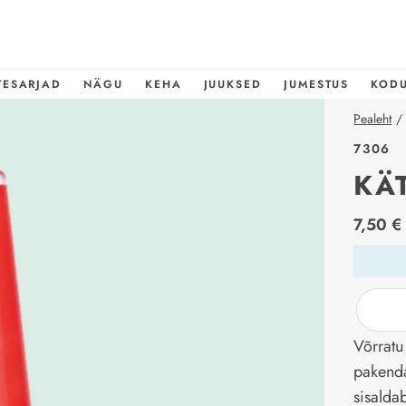
TESARJAD
NÄGU
KEHA
JUUKSED
JUMESTUS
KOD
Pealeht
/
7306
KÄ
price_l
7,50 €
Võrratu
pakenda
sisalda