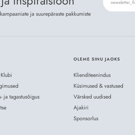
ja inspiratsioon
te kampaaniate ja suurepäraste pakkumiste
Nõustun Der
OLEME SINU JAOKS
 Klubi
Klienditeenindus
ingimused
Küsimused & vastused
- ja tagastusõigus
Värsked uudised
tse
Ajakiri
Sponsorlus