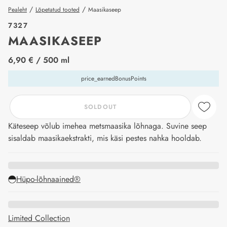
/
/
Pealeht
Lõpetatud tooted
Maasikaseep
7327
MAASIKASEEP
price_label
6,90 €
/ 500 ml
price_earnedBonusPoints
SOLDOUT
Käteseep võlub imehea metsmaasika lõhnaga. Suvine seep
sisaldab maasikaekstrakti, mis käsi pestes nahka hooldab.
Hüpo-lõhnaained®
Limited Collection