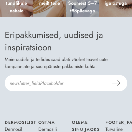
tundlikule
meilt teile
Soomest 5–7
iga ostuga
nahale
tööpäevaga
Eripakkumised, uudised ja
inspiratsioon
Meie uudiskirja tellides saad alati värsket teavet uute
kampaaniate ja suurepäraste pakkumiste kohta.
Nõustun Dermosili
tellimistingimuste
- ja
andmekaitsepoliitikaga
.
*
DERMOSILIST
OSTMA
OLEME
FOOTER_P
Dermosil
Dermosili
Turvaline
SINU JAOKS