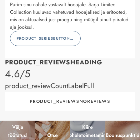
Parim sinu nahale vastavalt hooajale. Sarja Limited
Collection kuuluvad vahetuvad hooajalised ja eritooted,
mis on aktuaalsed just praegu ning müügil ainult piiratud
aja jooksul.
PRODUCT_SERIESBUTTONLABEL
PRODUCT_REVIEWSHEADING
product_rating
4.6/5
product_reviewCountLabelFull
PRODUCT_REVIEWSNOREVIEWS
Välja
Kiire
töötatud
Otse
kohaletoimetamine
Boonuspunktid