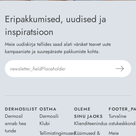
Eripakkumised, uudised ja
inspiratsioon
Meie uudiskirja tellides saad alati värsket teavet uute
kampaaniate ja suurepäraste pakkumiste kohta.
Nõustun Dermosili
tellimistingimuste
- ja
andmekaitsepoliitikaga
.
*
DERMOSILIST
OSTMA
OLEME
FOOTER_P
Dermosil
Dermosili
Turvaline
SINU JAOKS
annab hea
Klubi
Klienditeenindus
ostukeskkond
tunde
Tellimistingimused
Küsimused &
Meie