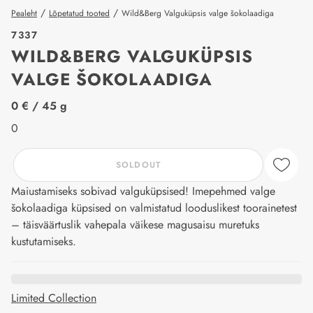
/
/
Pealeht
Lõpetatud tooted
Wild&Berg Valguküpsis valge šokolaadiga
7337
WILD&BERG VALGUKÜPSIS
VALGE ŠOKOLAADIGA
price_label
0 €
/ 45 g
0
SOLDOUT
Maiustamiseks sobivad valguküpsised! Imepehmed valge
šokolaadiga küpsised on valmistatud looduslikest toorainetest
– täisväärtuslik vahepala väikese magusaisu muretuks
kustutamiseks.
Limited Collection