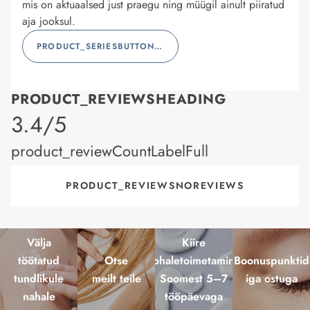
mis on aktuaalsed just praegu ning müügil ainult piiratud
aja jooksul.
PRODUCT_SERIESBUTTONLABEL
PRODUCT_REVIEWSHEADING
product_rating
3.4/5
product_reviewCountLabelFull
PRODUCT_REVIEWSNOREVIEWS
Välja
Kiire
töötatud
Otse
kohaletoimetamine
Boonuspunktid
tundlikule
meilt teile
Soomest 5–7
iga ostuga
nahale
tööpäevaga