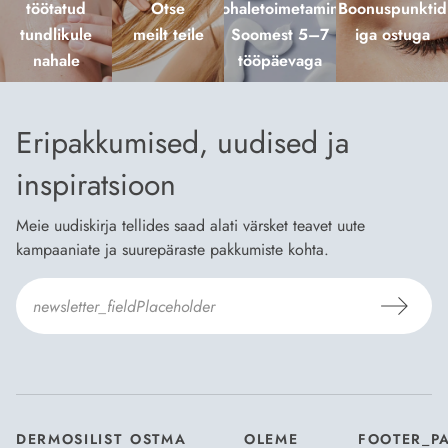
töötatud
Otse
kohaletoimetamine
Boonuspunktid
tundlikule
meilt teile
Soomest 5–7
iga ostuga
nahale
tööpäevaga
Eripakkumised, uudised ja
inspiratsioon
Meie uudiskirja tellides saad alati värsket teavet uute
kampaaniate ja suurepäraste pakkumiste kohta.
Nõustun Dermosili
tellimistingimuste
- ja
andmekaitsepoliitikaga
.
*
DERMOSILIST
OSTMA
OLEME
FOOTER_P