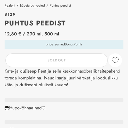
/
/
Pealeht
Lõpetatud tooted
Puhtus peedist
8129
PUHTUS PEEDIST
price_label
12,80 €
/ 290 ml, 500 ml
price_earnedBonusPoints
SOLDOUT
Käte- ja dušiseep Peet ja selle keskkonnasõbralik täitepakend
toreda komplektina. Naudi sarja Juuri värsket ja looduslikku
käte- ja dušiseepi oluliselt kauem!
Hüpo-lõhnaained®