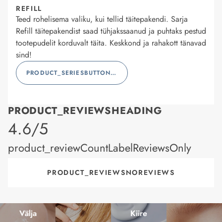
REFILL
Teed rohelisema valiku, kui tellid täitepakendi. Sarja
Refill täitepakendist saad tühjakssaanud ja puhtaks pestud
tootepudelit korduvalt täita. Keskkond ja rahakott tänavad
sind!
PRODUCT_SERIESBUTTONLABEL
PRODUCT_REVIEWSHEADING
product_rating
4.6/5
product_reviewCountLabelReviewsOnly
PRODUCT_REVIEWSNOREVIEWS
Välja
Kiire