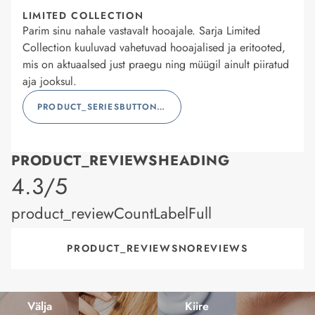
LIMITED COLLECTION
Parim sinu nahale vastavalt hooajale. Sarja Limited
Collection kuuluvad vahetuvad hooajalised ja eritooted,
mis on aktuaalsed just praegu ning müügil ainult piiratud
aja jooksul.
PRODUCT_SERIESBUTTONLABEL
PRODUCT_REVIEWSHEADING
product_rating
4.3/5
product_reviewCountLabelFull
PRODUCT_REVIEWSNOREVIEWS
Välja
Kiire