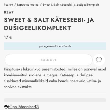
/
/
Pealeht
Lõpetatud tooted
Sweet & Salt Käteseebi- ja dušigeelikomplekt
8267
SWEET & SALT KÄTESEEBI- JA
DUŠIGEELIKOMPLEKT
price_label
17 €
price_earnedBonusPoints
SOLDOUT
Kingituseks luksuslikud pesemistooted, milles on põneval moel
kombineeritud soolane ja magus. Käteseep ja dušigeel
sisaldavad mineraalirikkaid naha heaolu toetavaid vetika- ja
soolvee ekstrakte.
Hüpo-lõhnaained®