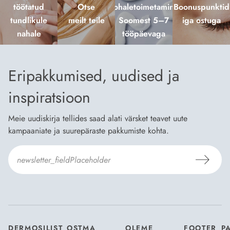
töötatud
Otse
kohaletoimetamine
Boonuspunktid
tundlikule
meilt teile
Soomest 5–7
iga ostuga
nahale
tööpäevaga
Eripakkumised, uudised ja
inspiratsioon
Meie uudiskirja tellides saad alati värsket teavet uute
kampaaniate ja suurepäraste pakkumiste kohta.
Nõustun Dermosili
tellimistingimuste
- ja
andmekaitsepoliitikaga
.
*
DERMOSILIST
OSTMA
OLEME
FOOTER_P