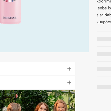
koorimi
leebe k
sisalda
kuupäe