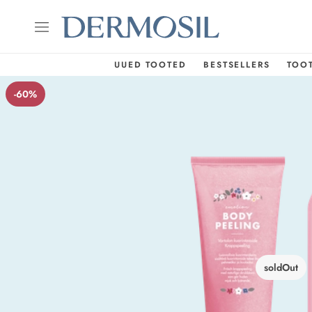
UUED TOOTED
BESTSELLERS
TOO
-60%
soldOut