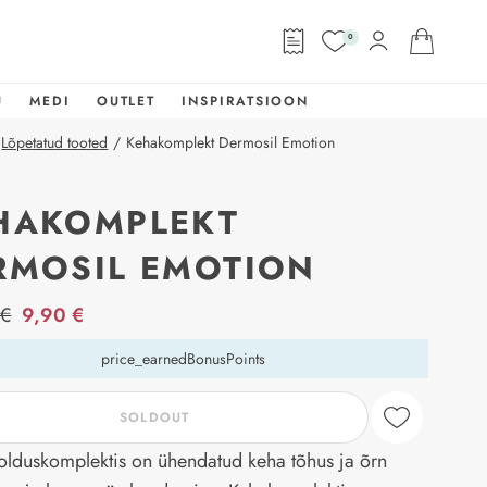
0
U
MEDI
OUTLET
INSPIRATSIOON
Lõpetatud tooted
/
Kehakomplekt Dermosil Emotion
HAKOMPLEKT
RMOSIL EMOTION
abel
 €
9,90 €
price_earnedBonusPoints
SOLDOUT
lduskomplektis on ühendatud keha tõhus ja õrn