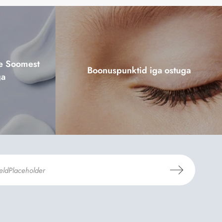
ne Soomest
Boonuspunktid iga ostuga
ga
mosili
tellimistingimuste
- ja
andmekaitsepoliitikaga
.
*