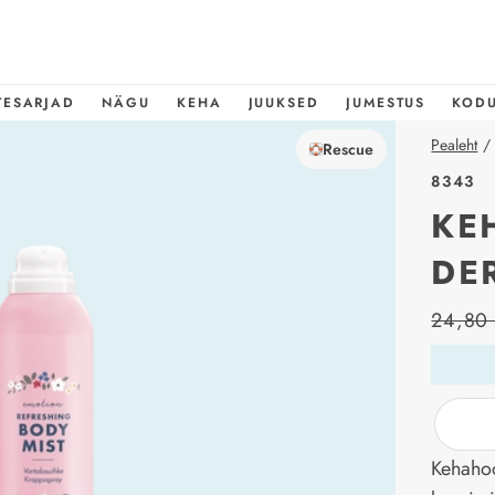
TESARJAD
NÄGU
KEHA
JUUKSED
JUMESTUS
KOD
Pealeht
/
Rescue
8343
KE
DE
price_l
24,80
Kehahoo