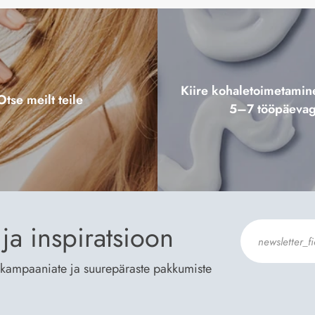
Kiire kohaletoimetami
Otse meilt teile
5–7 tööpäeva
ja inspiratsioon
te kampaaniate ja suurepäraste pakkumiste
Nõustun Der