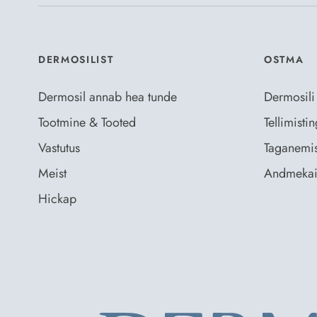
DERMOSILIST
OSTMA
Dermosil annab hea tunde
Dermosili
Tootmine & Tooted
Tellimist
Vastutus
Taganemis
Meist
Andmekai
Hickap