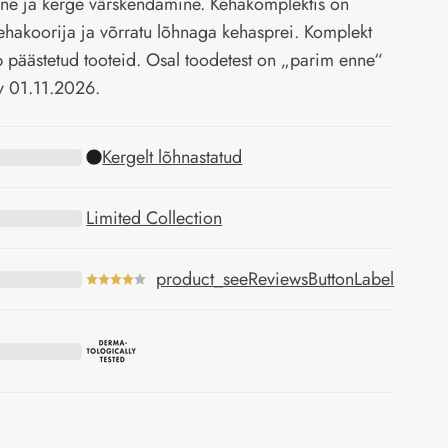
ne ja kerge värskendamine. Kehakomplektis on
ehakoorija ja võrratu lõhnaga kehasprei. Komplekt
b päästetud tooteid. Osal toodetest on „parim enne“
v 01.11.2026.
Kergelt lõhnastatud
Limited Collection
product_seeReviewsButtonLabel