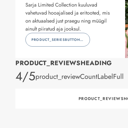
Sarja Limited Collection kuuluvad
vahetuvad hooajalised ja eritooted, mis
on aktuaalsed just praegu ning müügil
ainult piiratud aja jooksul.
PRODUCT_SERIESBUTTONLABEL
PRODUCT_REVIEWSHEADING
product_rating
4/5
product_reviewCountLabelFull
PRODUCT_REVIEWSN