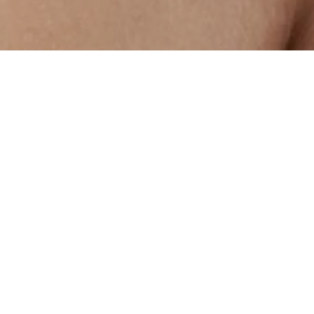
Välja
Kiire
töötatud
Otse
kohaletoimetamine
Boonuspunktid
tundlikule
meilt teile
Soomest 5–7
iga ostuga
nahale
tööpäevaga
Eripakkumised, uudised ja
inspiratsioon
Meie uudiskirja tellides saad alati värsket teavet uute
kampaaniate ja suurepäraste pakkumiste kohta.