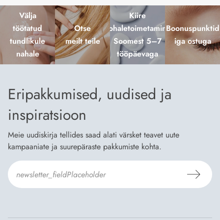
Välja
Kiire
töötatud
Otse
kohaletoimetamine
Boonuspunktid
tundlikule
meilt teile
Soomest 5–7
iga ostuga
nahale
tööpäevaga
Eripakkumised, uudised ja
inspiratsioon
Meie uudiskirja tellides saad alati värsket teavet uute
kampaaniate ja suurepäraste pakkumiste kohta.
Nõustun Dermosili
tellimistingimuste
- ja
andmekaitsepoliitikaga
.
*