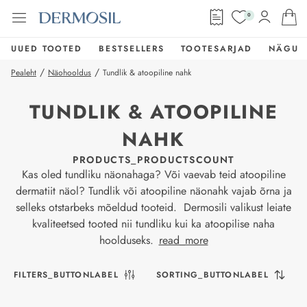
0
UUED TOOTED
BESTSELLERS
TOOTESARJAD
NÄGU
/
/
Pealeht
Näohooldus
Tundlik & atoopiline nahk
TUNDLIK & ATOOPILINE
NAHK
PRODUCTS_PRODUCTSCOUNT
Kas oled tundliku näonahaga? Või vaevab teid atoopiline
dermatiit näol? Tundlik või atoopiline näonahk vajab õrna ja
selleks otstarbeks mõeldud tooteid. Dermosili valikust leiate
kvaliteetsed tooted nii tundliku kui ka atoopilise naha
hoolduseks.
read_more
FILTERS_BUTTONLABEL
SORTING_BUTTONLABEL