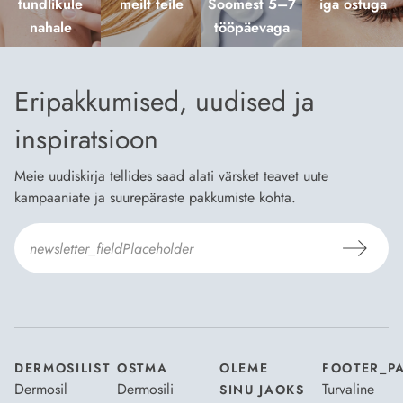
tundlikule
meilt teile
Soomest 5–7
iga ostuga
nahale
tööpäevaga
Eripakkumised, uudised ja
inspiratsioon
Meie uudiskirja tellides saad alati värsket teavet uute
kampaaniate ja suurepäraste pakkumiste kohta.
Nõustun Dermosili
tellimistingimuste
- ja
andmekaitsepoliitikaga
.
*
DERMOSILIST
OSTMA
OLEME
FOOTER_P
Dermosil
Dermosili
Turvaline
SINU JAOKS