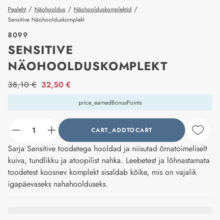
/
/
/
Pealeht
Näohooldus
Näohoolduskomplektid
Sensitive Näohoolduskomplekt
8099
SENSITIVE
NÄOHOOLDUSKOMPLEKT
price_label
38,10 €
32,50 €
price_earnedBonusPoints
CART_ADDTOCART
counter_current
Sarja Sensitive toodetega hooldad ja niisutad õrnatoimeliselt
kuiva, tundlikku ja atoopilist nahka. Leebetest ja lõhnastamata
toodetest koosnev komplekt sisaldab kõike, mis on vajalik
igapäevaseks nahahoolduseks.