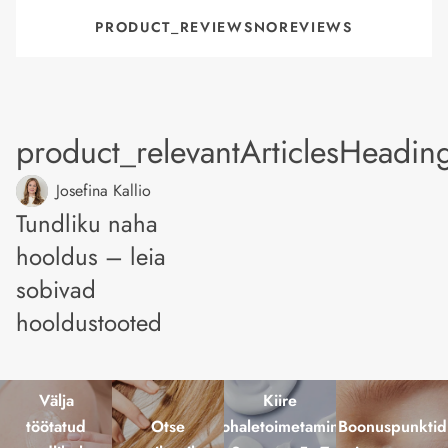
PRODUCT_REVIEWSNOREVIEWS
product_relevantArticlesHeadin
Josefina Kallio
Tundliku naha
hooldus – leia
sobivad
hooldustooted
Välja
Kiire
töötatud
Otse
kohaletoimetamine
Boonuspunktid