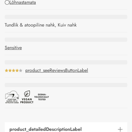
Lõhnastamata
Tundlik & atoopiline nahk, Kuiv nahk
Sensitive
product_seeReviewsButtonLabel
product_detailedDescriptionLabel