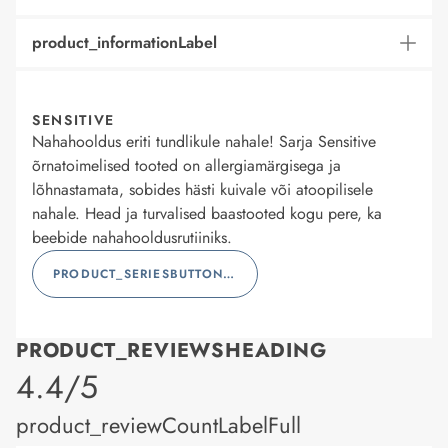
product_informationLabel
SENSITIVE
Nahahooldus eriti tundlikule nahale! Sarja Sensitive
õrnatoimelised tooted on allergiamärgisega ja
lõhnastamata, sobides hästi kuivale või atoopilisele
nahale. Head ja turvalised baastooted kogu pere, ka
beebide nahahooldusrutiiniks.
PRODUCT_SERIESBUTTONLABEL
PRODUCT_REVIEWSHEADING
product_rating
4.4/5
product_reviewCountLabelFull