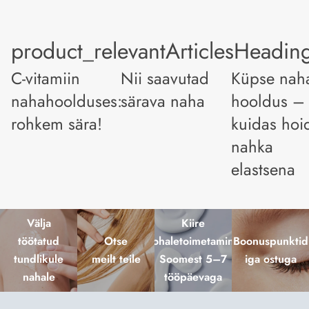
product_relevantArticlesHeadin
C-vitamiin
Nii saavutad
Küpse nah
nahahoolduses:
särava naha
hooldus –
rohkem sära!
kuidas hoi
nahka
elastsena
Välja
Kiire
töötatud
Otse
kohaletoimetamine
Boonuspunktid
tundlikule
meilt teile
Soomest 5–7
iga ostuga
nahale
tööpäevaga