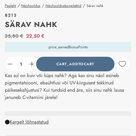
/
/
/
Pealeht
Näohooldus
Näohoolduskomplektid
Särav nahk
8213
SÄRAV NAHK
price_label
25,80 €
22,50 €
price_earnedBonusPoints
CART_ADDTOCART
counter_current
Kas sul on kuiv või küps nahk? Aga kas sinu näol esineb
pigmentatsiooni, ebaühtlusi või UV-kiirgusest tekkinud
päikesekahjustusi? Kui tundsid end ära, siis sinu nahk lausa
januneb C-vitamiini järele!
Kergelt lõhnastatud