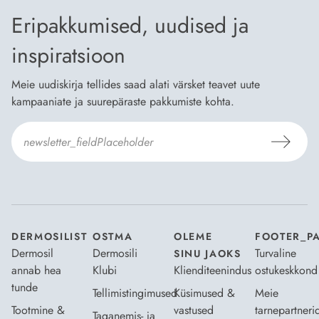
Eripakkumised, uudised ja
inspiratsioon
Meie uudiskirja tellides saad alati värsket teavet uute
kampaaniate ja suurepäraste pakkumiste kohta.
Nõustun Dermosili
tellimistingimuste
- ja
andmekaitsepoliitikaga
.
*
DERMOSILIST
OSTMA
OLEME
FOOTER_P
Dermosil
Dermosili
Turvaline
SINU JAOKS
annab hea
Klubi
Klienditeenindus
ostukeskkond
tunde
Tellimistingimused
Küsimused &
Meie
Tootmine &
vastused
tarnepartneri
Taganemis- ja