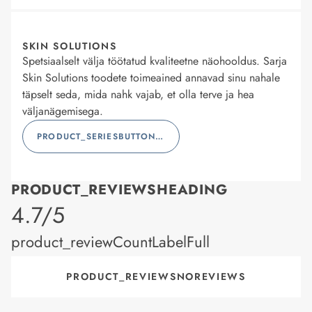
SKIN SOLUTIONS
Spetsiaalselt välja töötatud kvaliteetne näohooldus. Sarja
Skin Solutions toodete toimeained annavad sinu nahale
täpselt seda, mida nahk vajab, et olla terve ja hea
väljanägemisega.
PRODUCT_SERIESBUTTONLABEL
PRODUCT_REVIEWSHEADING
product_rating
4.7/5
product_reviewCountLabelFull
PRODUCT_REVIEWSNOREVIEWS