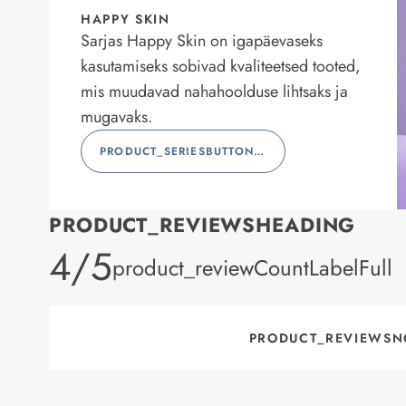
HAPPY SKIN
Sarjas Happy Skin on igapäevaseks
kasutamiseks sobivad kvaliteetsed tooted,
mis muudavad nahahoolduse lihtsaks ja
mugavaks.
PRODUCT_SERIESBUTTONLABEL
PRODUCT_REVIEWSHEADING
product_rating
4/5
product_reviewCountLabelFull
PRODUCT_REVIEWSN