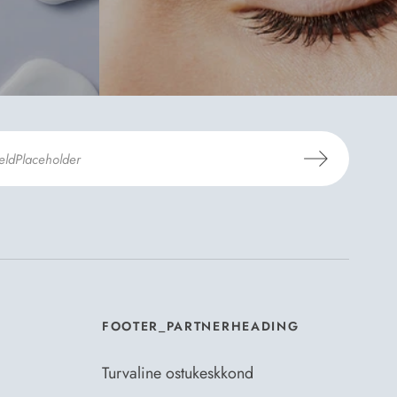
mosili
tellimistingimuste
- ja
andmekaitsepoliitikaga
.
*
FOOTER_PARTNERHEADING
Turvaline ostukeskkond