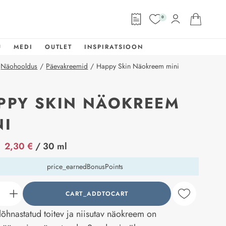
0
U
MEDI
OUTLET
INSPIRATSIOON
Näohooldus
/
Päevakreemid
/
Happy Skin Näokreem mini
PPY SKIN NÄOKREEM
NI
abel
2,30 €
/ 30 ml
price_earnedBonusPoints
CART_ADDTOCART
counter_current
 lõhnastatud toitev ja niisutav näokreem on