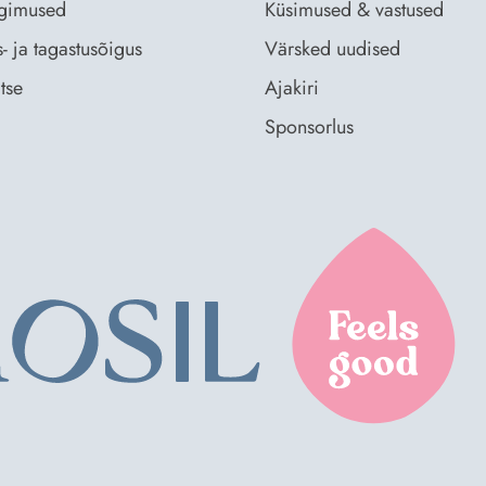
ingimused
Küsimused & vastused
- ja tagastusõigus
Värsked uudised
tse
Ajakiri
Sponsorlus