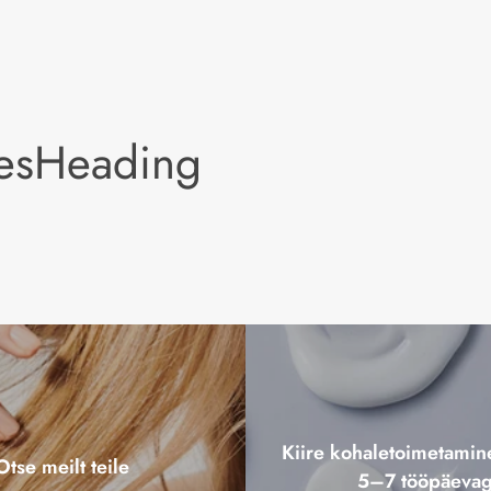
lesHeading
Kiire kohaletoimetami
Otse meilt teile
5–7 tööpäeva