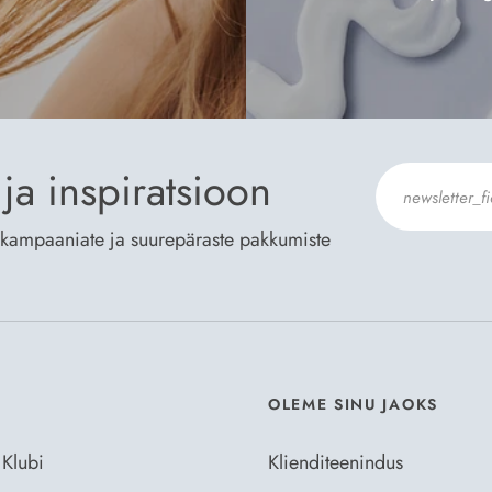
ja inspiratsioon
te kampaaniate ja suurepäraste pakkumiste
Nõustun Der
OLEME SINU JAOKS
 Klubi
Klienditeenindus