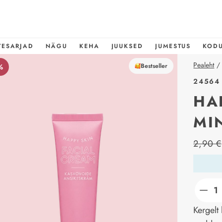
TESARJAD
NÄGU
KEHA
JUUKSED
JUMESTUS
KOD
Pealeht
/
Bestseller
%
24564
HA
MI
price_l
2,90 €
Kergelt