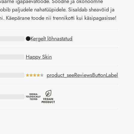
sväärne igapäevatoode. Soodne ja ökonoomne
obib paljudele nahatüüpidele. Sisaldab sheavõid ja
ni. Käepärane toode nii trennikotti kui käsipagasisse!
Kergelt lõhnastatud
Happy Skin
product_seeReviewsButtonLabel