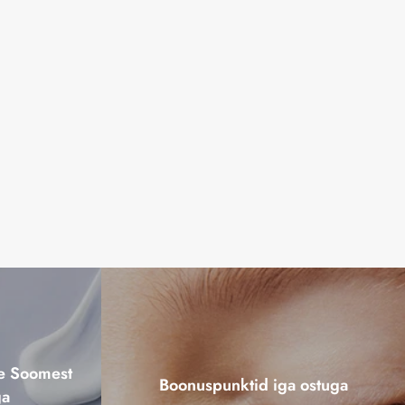
ne Soomest
Boonuspunktid iga ostuga
ga