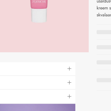
usaldu
kreem s
skvalaa