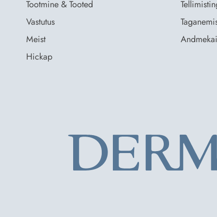
Tootmine & Tooted
Tellimist
Vastutus
Taganemis
Meist
Andmekai
Hickap