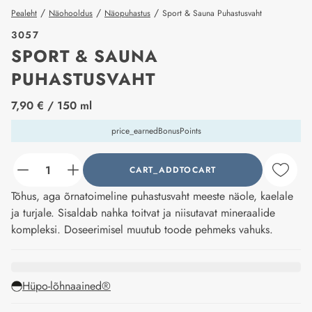
/
/
/
Pealeht
Näohooldus
Näopuhastus
Sport & Sauna Puhastusvaht
3057
SPORT & SAUNA
PUHASTUSVAHT
price_label
7,90 €
/ 150 ml
price_earnedBonusPoints
CART_ADDTOCART
counter_current
Tõhus, aga õrnatoimeline puhastusvaht meeste näole, kaelale
ja turjale. Sisaldab nahka toitvat ja niisutavat mineraalide
kompleksi. Doseerimisel muutub toode pehmeks vahuks.
Hüpo-lõhnaained®