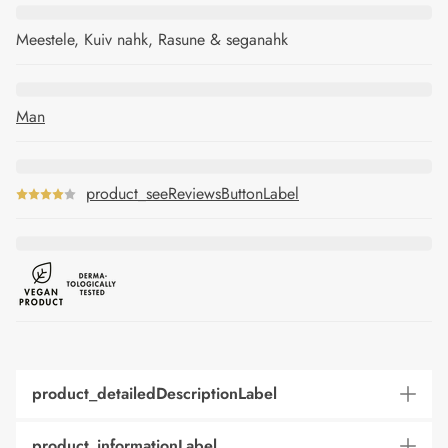
Meestele, Kuiv nahk, Rasune & seganahk
Man
product_seeReviewsButtonLabel
product_detailedDescriptionLabel
product_informationLabel