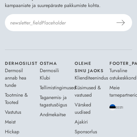
kampaaniate ja suurepäraste pakkumiste kohta.
Nõustun Dermosili
tellimistingimuste
- ja
andmekaitsepoliitikaga
.
*
DERMOSILIST
OSTMA
OLEME
FOOTER_P
Dermosil
Dermosili
Turvaline
SINU JAOKS
annab hea
Klubi
Klienditeenindus
ostukeskkond
tunde
Tellimistingimused
Küsimused &
Meie
Tootmine &
vastused
tarnepartneri
Taganemis- ja
Tooted
tagastusõigus
Värsked
EESTI
Vastutus
uudised
Andmekaitse
Meist
Ajakiri
Hickap
Sponsorlus