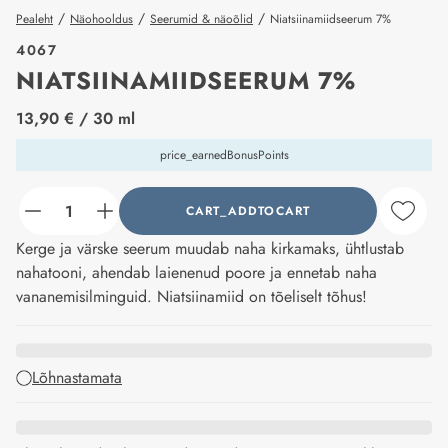
/
/
/
Pealeht
Näohooldus
Seerumid & näoõlid
Niatsiinamiidseerum 7%
4067
NIATSIINAMIIDSEERUM 7%
price_label
13,90 €
/ 30 ml
price_earnedBonusPoints
CART_ADDTOCART
counter_current
Kerge ja värske seerum muudab naha kirkamaks, ühtlustab
nahatooni, ahendab laienenud poore ja ennetab naha
vananemisilminguid. Niatsiinamiid on tõeliselt tõhus!
Lõhnastamata