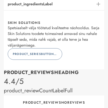
product_ingredientsLabel
SKIN SOLUTIONS
Spetsiaalselt välja töötatud kvaliteetne näohooldus. Sarja
Skin Solutions toodete toimeained annavad sinu nahale
täpselt seda, mida nahk vajab, et olla terve ja hea
väljanägemisega.
PRODUCT_SERIESBUTTONLABEL
PRODUCT_REVIEWSHEADING
product_rating
4.4/5
product_reviewCountLabelFull
PRODUCT_REVIEWSNOREVIEWS