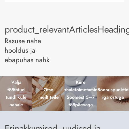
product_relevantArticlesHeadin
Rasuse naha
hooldus ja
ebapuhas nahk
Välja
Kiire
töötatud
Otse
kohaletoimetamine
Boonuspunktid
tundlikule
meilt teile
Soomest 5–7
iga ostuga
nahale
tööpäevaga
Eripakkumised, uudised ja