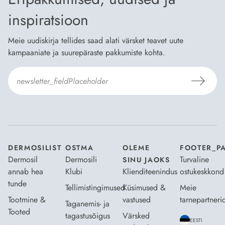
inspiratsioon
Meie uudiskirja tellides saad alati värsket teavet uute
kampaaniate ja suurepäraste pakkumiste kohta.
Nõustun Dermosili
tellimistingimuste
- ja
andmekaitsepoliitikaga
.
*
DERMOSILIST
OSTMA
OLEME
FOOTER_P
Dermosil
Dermosili
Turvaline
SINU JAOKS
annab hea
Klubi
Klienditeenindus
ostukeskkond
tunde
Tellimistingimused
Küsimused &
Meie
Tootmine &
vastused
tarnepartneri
Taganemis- ja
Tooted
tagastusõigus
Värsked
EESTI