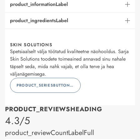
product_informationLabel
product_ingredientsLabel
SKIN SOLUTIONS
Spetsiaalselt välja töötatud kvaliteetne näohooldus. Sarja
Skin Solutions toodete toimeained annavad sinu nahale
täpselt seda, mida nahk vajab, et olla terve ja hea
väljanägemisega.
PRODUCT_SERIESBUTTONLABEL
PRODUCT_REVIEWSHEADING
product_rating
4.3/5
product_reviewCountLabelFull