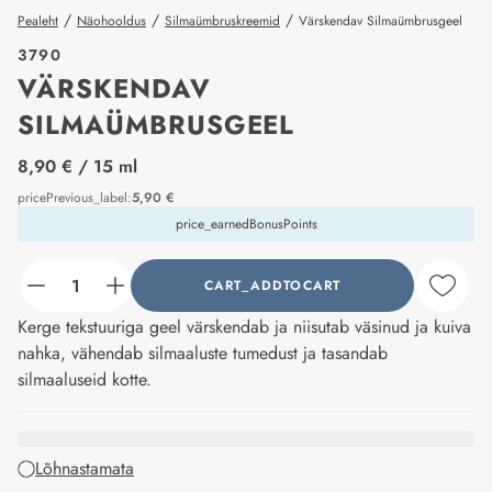
/
/
/
Pealeht
Näohooldus
Silmaümbruskreemid
Värskendav Silmaümbrusgeel
3790
VÄRSKENDAV
SILMAÜMBRUSGEEL
price_label
8,90 €
/ 15 ml
pricePrevious_label
:
5,90 €
price_earnedBonusPoints
CART_ADDTOCART
counter_current
Kerge tekstuuriga geel värskendab ja niisutab väsinud ja kuiva
nahka, vähendab silmaaluste tumedust ja tasandab
silmaaluseid kotte.
Lõhnastamata