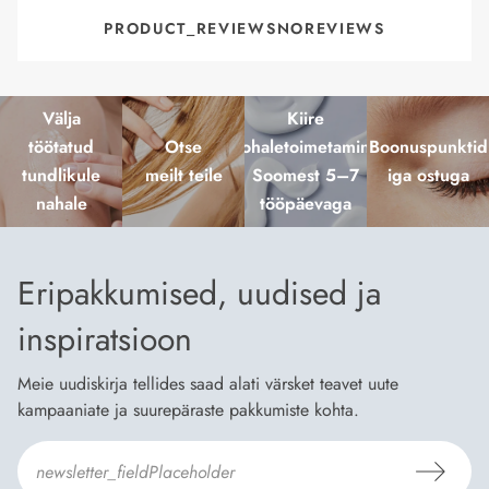
PRODUCT_REVIEWSNOREVIEWS
Välja
Kiire
töötatud
Otse
kohaletoimetamine
Boonuspunktid
tundlikule
meilt teile
Soomest 5–7
iga ostuga
nahale
tööpäevaga
Eripakkumised, uudised ja
inspiratsioon
Meie uudiskirja tellides saad alati värsket teavet uute
kampaaniate ja suurepäraste pakkumiste kohta.