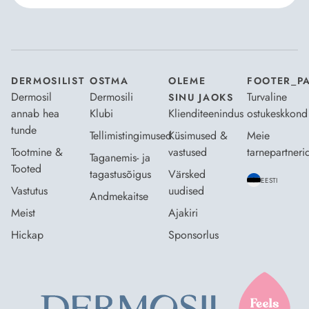
Nõustun Dermosili
tellimistingimuste
- ja
andmekaitsepoliitikaga
.
*
DERMOSILIST
OSTMA
OLEME
FOOTER_P
Dermosil
Dermosili
Turvaline
SINU JAOKS
annab hea
Klubi
Klienditeenindus
ostukeskkond
tunde
Tellimistingimused
Küsimused &
Meie
Tootmine &
vastused
tarnepartneri
Taganemis- ja
Tooted
tagastusõigus
Värsked
EESTI
Vastutus
uudised
Andmekaitse
Meist
Ajakiri
Hickap
Sponsorlus