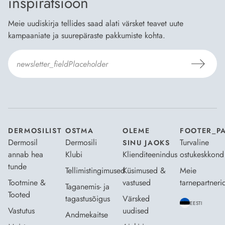
inspiratsioon
Meie uudiskirja tellides saad alati värsket teavet uute
kampaaniate ja suurepäraste pakkumiste kohta.
Nõustun Dermosili
tellimistingimuste
- ja
andmekaitsepoliitikaga
.
*
DERMOSILIST
OSTMA
OLEME
FOOTER_P
Dermosil
Dermosili
Turvaline
SINU JAOKS
annab hea
Klubi
Klienditeenindus
ostukeskkond
tunde
Tellimistingimused
Küsimused &
Meie
Tootmine &
vastused
tarnepartneri
Taganemis- ja
Tooted
tagastusõigus
Värsked
EESTI
Vastutus
uudised
Andmekaitse