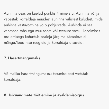
Auhinna osas on kaetud punktis 4 nimetatu. Auhinna võitja
vabastab korraldaja muudest auhinna välistest kuludest, mida
auhinna vastuvõtmine võib põhjustada. Auhinda ei saa
vahetada raha ega muu toote või teenuse vastu. Loosimises
osalemisega kohustub osaleja järgima käesolevaid
mängu/loosimise reegleid ja korraldaja otsuseid.
7. Hasartmängumaks
Võimaliku hasartmängumaksu tasumise eest vastutab
korraldaja.
8. Isikuandmete töötlemine ja avaldamisõigus