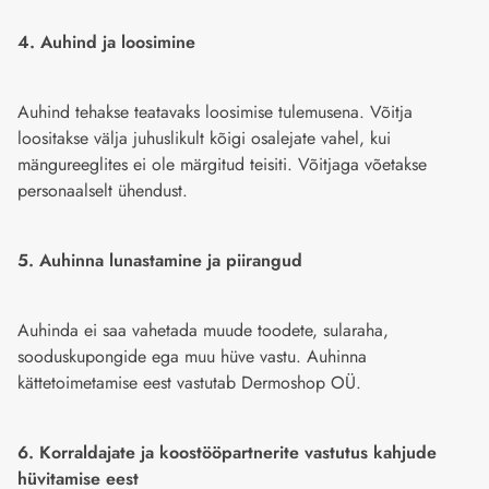
4. Auhind ja loosimine
Auhind tehakse teatavaks loosimise tulemusena. Võitja
loositakse välja juhuslikult kõigi osalejate vahel, kui
mängureeglites ei ole märgitud teisiti. Võitjaga võetakse
personaalselt ühendust.
5. Auhinna lunastamine ja piirangud
Auhinda ei saa vahetada muude toodete, sularaha,
sooduskupongide ega muu hüve vastu. Auhinna
kättetoimetamise eest vastutab Dermoshop OÜ.
6. Korraldajate ja koostööpartnerite vastutus kahjude
hüvitamise eest