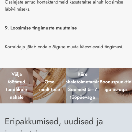
Osalejate antud kontaktandmeid kasutatakse ainult loosimise
läbiviimiseks.
9. Loosimise tingimuste muutmine
Korraldaja jätab endale õiguse muuta käesolevaid tingimusi.
Välja
Kiire
töötatud
Otse
kohaletoimetamine
Boonuspunktid
tundlikule
meilt teile
Soomest 5–7
iga ostuga
nahale
tööpäevaga
Eripakkumised, uudised ja