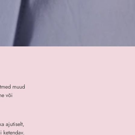
mitmed muud
ne või
 ajutiselt,
õi ketendav.