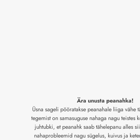
Ära unusta peanahka!
Üsna sageli pööratakse peanahale liiga vähe t
tegemist on samasuguse nahaga nagu teistes k
juhtubki, et peanahk saab tähelepanu alles si
nahaprobleemid nagu sügelus, kuivus ja ket