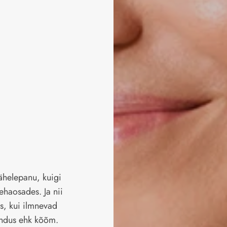
ähelepanu, kuigi
ehaosades. Ja nii
is, kui ilmnevad
endus ehk kõõm.