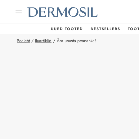
UUED TOOTED
BESTSELLERS
TOO
Pealeht
/
Iluartiklid
/
Ära unusta peanahka!