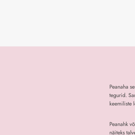
Peanaha se
tegurid. S
keemiliste 
Peanahk või
näiteks tal