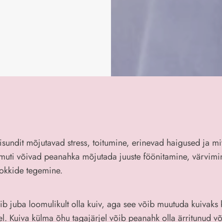
isundit mõjutavad stress, toitumine, erinevad haigused ja 
amuti võivad peanahka mõjutada juuste föönitamine, värvimi
lokkide tegemine.
b juba loomulikult olla kuiv, aga see võib muutuda kuivaks ka
vel. Kuiva külma õhu tagajärjel võib peanahk olla ärritunud v