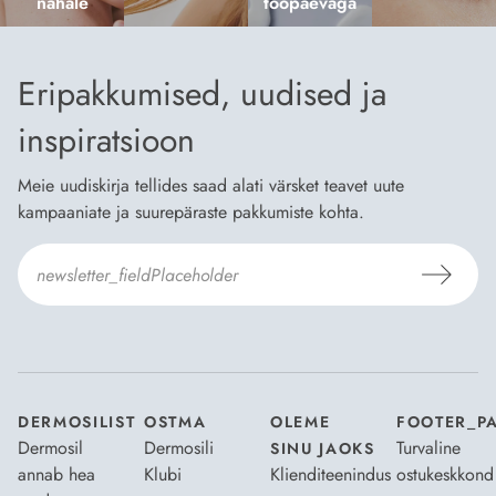
nahale
tööpäevaga
Eripakkumised, uudised ja
inspiratsioon
Meie uudiskirja tellides saad alati värsket teavet uute
kampaaniate ja suurepäraste pakkumiste kohta.
Nõustun Dermosili
tellimistingimuste
- ja
andmekaitsepoliitikaga
.
*
DERMOSILIST
OSTMA
OLEME
FOOTER_P
Dermosil
Dermosili
Turvaline
SINU JAOKS
annab hea
Klubi
Klienditeenindus
ostukeskkond