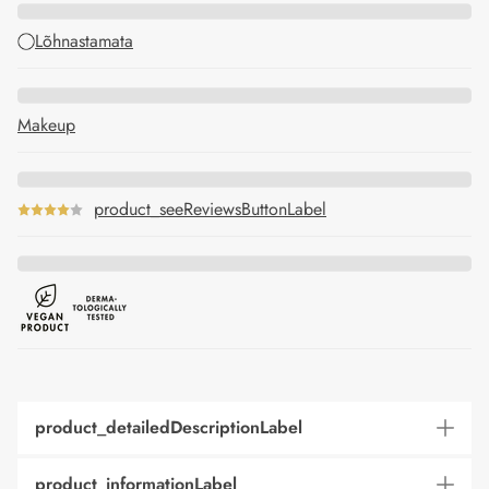
Lõhnastamata
Makeup
product_seeReviewsButtonLabel
product_detailedDescriptionLabel
product_informationLabel