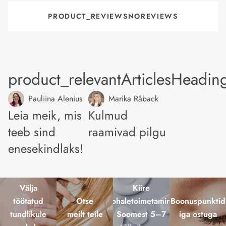
PRODUCT_REVIEWSNOREVIEWS
product_relevantArticlesHeadin
Pauliina Alenius
Marika Råback
Leia meik, mis
Kulmud
teeb sind
raamivad pilgu
enesekindlaks!
Välja
Kiire
töötatud
Otse
kohaletoimetamine
Boonuspunktid
tundlikule
meilt teile
Soomest 5–7
iga ostuga