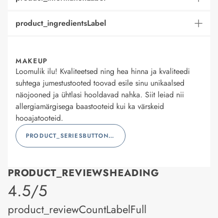
product_ingredientsLabel
MAKEUP
Loomulik ilu! Kvaliteetsed ning hea hinna ja kvaliteedi
suhtega jumestustooted toovad esile sinu unikaalsed
näojooned ja ühtlasi hooldavad nahka. Siit leiad nii
allergiamärgisega baastooteid kui ka värskeid
hooajatooteid.
PRODUCT_SERIESBUTTONLABEL
PRODUCT_REVIEWSHEADING
product_rating
4.5/5
product_reviewCountLabelFull