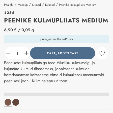
/
/
/
/
Pealeht
Makeup
Silmad
Kulmud
Peenike kulmupliiats Medium
4256
PEENIKE KULMUPLIIATS MEDIUM
price_label
6,90 €
/ 0,09 g
price_earnedBonusPoints
CART_ADDTOCART
counter_current
Peenikese kulmupliiatsiga teed täiusliku kulmumeigi ja
kujundad kulmud tihedamaks, joonistades kulmude
hõredamatesse kohtadesse ehtsaid kulmukarvu meenutavaid
peenikesi jooni. Külm helepruun toon.