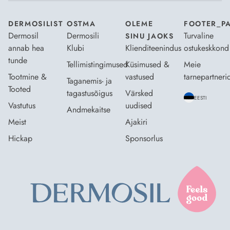
DERMOSILIST
OSTMA
OLEME
FOOTER_P
Dermosil
Dermosili
Turvaline
SINU JAOKS
annab hea
Klubi
Klienditeenindus
ostukeskkond
tunde
Tellimistingimused
Küsimused &
Meie
Tootmine &
vastused
tarnepartneri
Taganemis- ja
Tooted
tagastusõigus
Värsked
EESTI
Vastutus
uudised
Andmekaitse
Meist
Ajakiri
Hickap
Sponsorlus