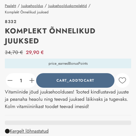
/
/
/
Pealeht
Juuksehooldus
Juuksehoolduskomplektid
Komplekt Õnnelikud juuksed
8332
KOMPLEKT ÕNNELIKUD
JUUKSED
price_label
34,70 €
29,90 €
price_earnedBonusPoints
CART_ADDTOCART
counter_current
Vitamiinide jõud juuksehoolduses! Tooted kindlustavad juuste
ja peanaha heaolu ning teevad juuksed läikivaks ja tugevaks.
Kolm vitamiinirikast toodet teevad imesid!
Kergelt lõhnastatud