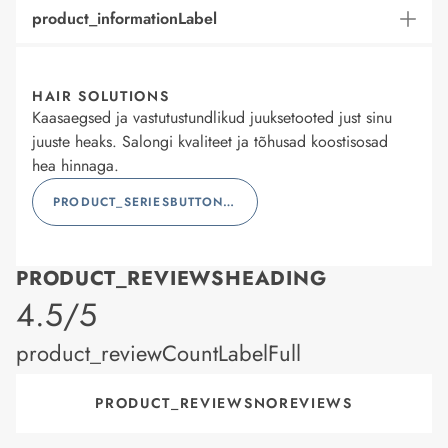
product_informationLabel
HAIR SOLUTIONS
Kaasaegsed ja vastutustundlikud juuksetooted just sinu
juuste heaks. Salongi kvaliteet ja tõhusad koostisosad
hea hinnaga.
PRODUCT_SERIESBUTTONLABEL
PRODUCT_REVIEWSHEADING
product_rating
4.5/5
product_reviewCountLabelFull
PRODUCT_REVIEWSNOREVIEWS