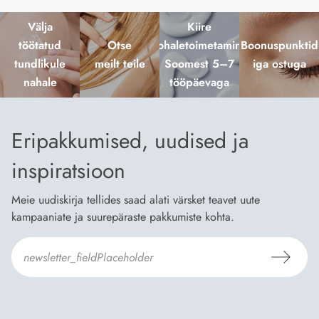
Välja
Kiire
töötatud
Otse
kohaletoimetamine
Boonuspunktid
tundlikule
meilt teile
Soomest 5–7
iga ostuga
nahale
tööpäevaga
Eripakkumised, uudised ja
inspiratsioon
Meie uudiskirja tellides saad alati värsket teavet uute
kampaaniate ja suurepäraste pakkumiste kohta.
Nõustun Dermosili
tellimistingimuste
- ja
andmekaitsepoliitikaga
.
*