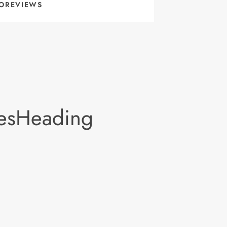
OREVIEWS
lesHeading