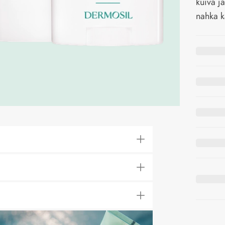
kuiva j
nahka ka