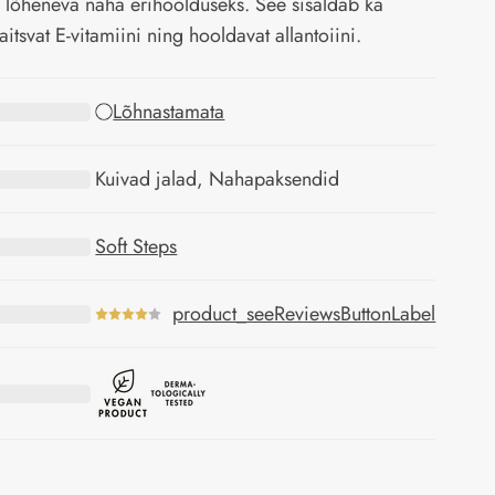
a lõheneva naha erihoolduseks. See sisaldab ka
itsvat E-vitamiini ning hooldavat allantoiini.
Lõhnastamata
Kuivad jalad, Nahapaksendid
Soft Steps
product_seeReviewsButtonLabel