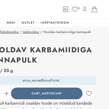
0
U
MEDI
OUTLET
INSPIRATSIOON
Kehahooldus
/
Jalahooldus
/
Hooldav karbamiidiga kannapulk
OLDAV KARBAMIIDIGA
NNAPULK
abel
/ 25 g
price_earnedBonusPoints
CART_ADDTOCART
counter_current
kult karbamiidi sisaldav toode on mõeldud kandade