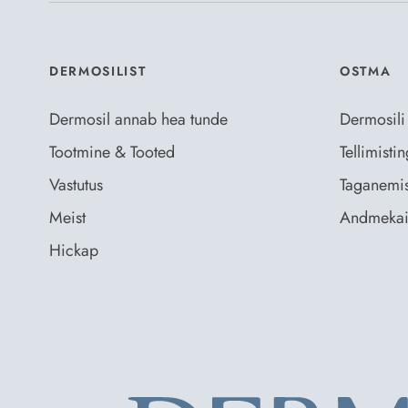
DERMOSILIST
OSTMA
Dermosil annab hea tunde
Dermosili
Tootmine & Tooted
Tellimist
Vastutus
Taganemis
Meist
Andmekai
Hickap