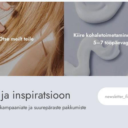
Kiire kohaletoimetami
Otse meilt teile
5–7 tööpäeva
ja inspiratsioon
te kampaaniate ja suurepäraste pakkumiste
Nõustun Der