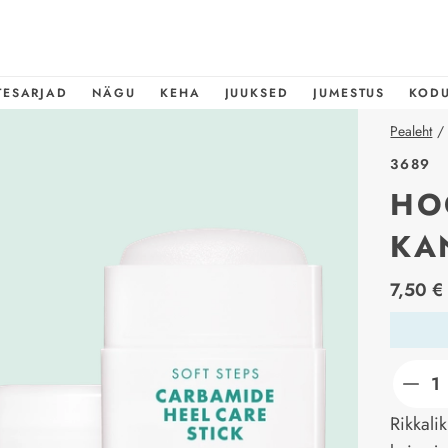
TESARJAD
NÄGU
KEHA
JUUKSED
JUMESTUS
KOD
Pealeht
/
3689
HO
KA
price_l
7,50 €
Rikkali