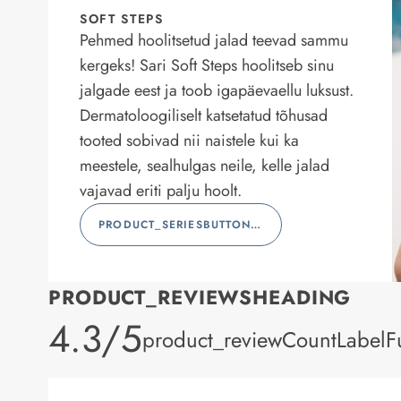
SOFT STEPS
Pehmed hoolitsetud jalad teevad sammu
kergeks! Sari Soft Steps hoolitseb sinu
jalgade eest ja toob igapäevaellu luksust.
Dermatoloogiliselt katsetatud tõhusad
tooted sobivad nii naistele kui ka
meestele, sealhulgas neile, kelle jalad
vajavad eriti palju hoolt.
PRODUCT_SERIESBUTTONLABEL
PRODUCT_REVIEWSHEADING
product_rating
4.3/5
product_reviewCountLabelFu