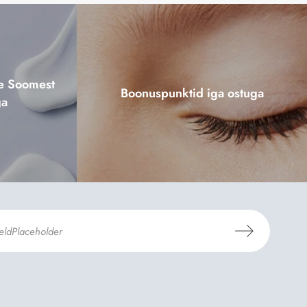
ne Soomest
Boonuspunktid iga ostuga
ga
mosili
tellimistingimuste
- ja
andmekaitsepoliitikaga
.
*