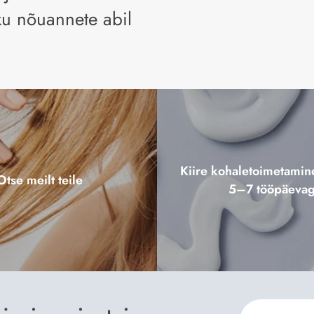
ku nõuannete abil
Kiire kohaletoimetami
Otse meilt teile
5–7 tööpäeva