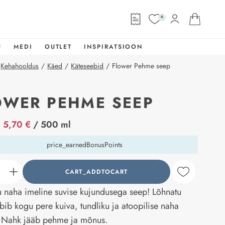
0
U
MEDI
OUTLET
INSPIRATSIOON
Kehahooldus
/
Käed
/
Käteseebid
/
Flower Pehme seep
OWER PEHME SEEP
abel
5,70 €
/ 500 ml
price_earnedBonusPoints
CART_ADDTOCART
counter_current
u naha imeline suvise kujundusega seep! Lõhnatu
bib kogu pere kuiva, tundliku ja atoopilise naha
. Nahk jääb pehme ja mõnus.