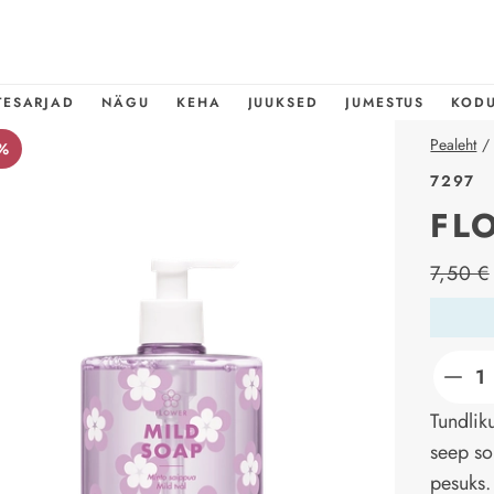
TESARJAD
NÄGU
KEHA
JUUKSED
JUMESTUS
KOD
Pealeht
/
%
7297
FL
price_l
7,50 €
Tundlik
seep so
pesuks