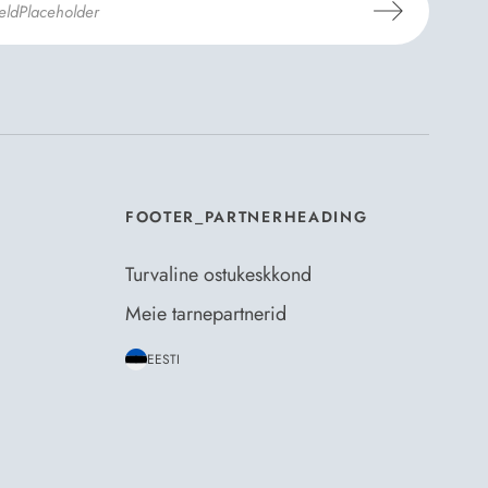
mosili
tellimistingimuste
- ja
andmekaitsepoliitikaga
.
*
FOOTER_PARTNERHEADING
Turvaline ostukeskkond
Meie tarnepartnerid
EESTI