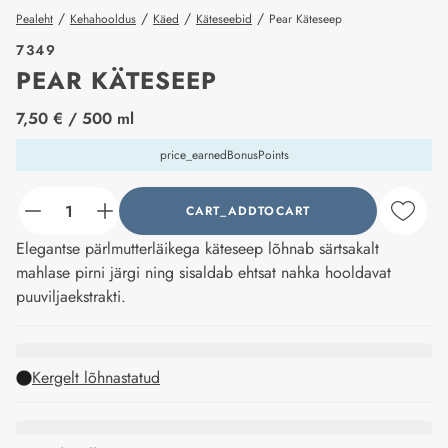
/
/
/
/
Pealeht
Kehahooldus
Käed
Käteseebid
Pear Käteseep
7349
PEAR KÄTESEEP
price_label
7,50 €
/ 500 ml
price_earnedBonusPoints
CART_ADDTOCART
counter_current
Elegantse pärlmutterläikega käteseep lõhnab särtsakalt
mahlase pirni järgi ning sisaldab ehtsat nahka hooldavat
puuviljaekstrakti.
Kergelt lõhnastatud