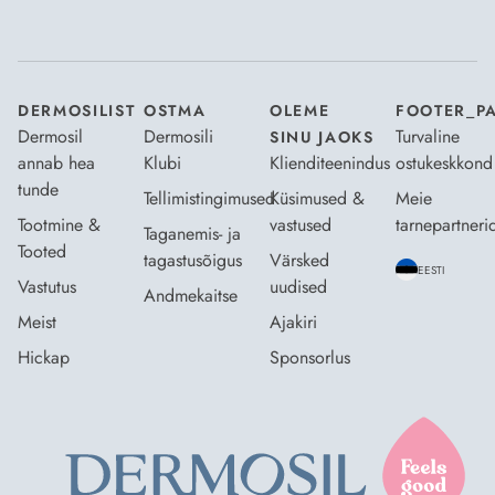
Nõustun Dermosili
tellimistingimuste
- ja
andmekaitsepoliitikaga
.
*
DERMOSILIST
OSTMA
OLEME
FOOTER_P
Dermosil
Dermosili
Turvaline
SINU JAOKS
annab hea
Klubi
Klienditeenindus
ostukeskkond
tunde
Tellimistingimused
Küsimused &
Meie
Tootmine &
vastused
tarnepartneri
Taganemis- ja
Tooted
tagastusõigus
Värsked
EESTI
Vastutus
uudised
Andmekaitse
Meist
Ajakiri
Hickap
Sponsorlus