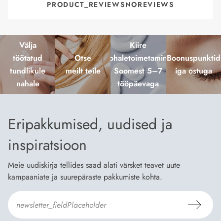
PRODUCT_REVIEWSNOREVIEWS
Välja
Kiire
töötatud
Otse
kohaletoimetamine
Boonuspunktid
tundlikule
meilt teile
Soomest 5–7
iga ostuga
nahale
tööpäevaga
Eripakkumised, uudised ja
inspiratsioon
Meie uudiskirja tellides saad alati värsket teavet uute
kampaaniate ja suurepäraste pakkumiste kohta.