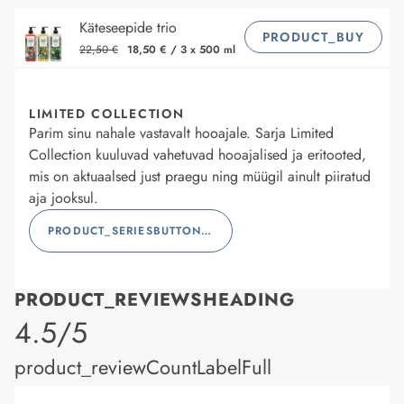
Käteseepide trio
PRODUCT_BUY
22,50 €
18,50 €
/
3 x 500 ml
LIMITED COLLECTION
Parim sinu nahale vastavalt hooajale. Sarja Limited
Collection kuuluvad vahetuvad hooajalised ja eritooted,
mis on aktuaalsed just praegu ning müügil ainult piiratud
aja jooksul.
PRODUCT_SERIESBUTTONLABEL
PRODUCT_REVIEWSHEADING
product_rating
4.5/5
product_reviewCountLabelFull