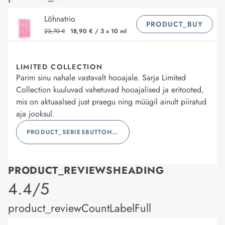
Lõhnatrio
PRODUCT_BUY
23,70 €
18,90 €
/
3 x 10 ml
LIMITED COLLECTION
Parim sinu nahale vastavalt hooajale. Sarja Limited
Collection kuuluvad vahetuvad hooajalised ja eritooted,
mis on aktuaalsed just praegu ning müügil ainult piiratud
aja jooksul.
PRODUCT_SERIESBUTTONLABEL
PRODUCT_REVIEWSHEADING
product_rating
4.4/5
product_reviewCountLabelFull