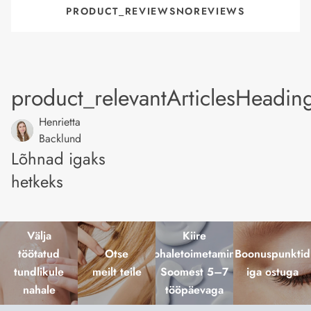
PRODUCT_REVIEWSNOREVIEWS
product_relevantArticlesHeadin
Henrietta
Backlund
Lõhnad igaks
hetkeks
Välja
Kiire
töötatud
Otse
kohaletoimetamine
Boonuspunktid
tundlikule
meilt teile
Soomest 5–7
iga ostuga
nahale
tööpäevaga