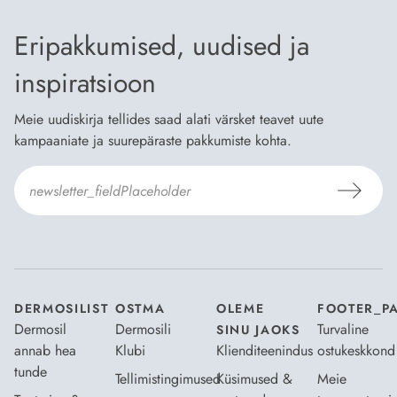
Eripakkumised, uudised ja
inspiratsioon
Meie uudiskirja tellides saad alati värsket teavet uute
kampaaniate ja suurepäraste pakkumiste kohta.
Nõustun Dermosili
tellimistingimuste
- ja
andmekaitsepoliitikaga
.
*
DERMOSILIST
OSTMA
OLEME
FOOTER_P
Dermosil
Dermosili
Turvaline
SINU JAOKS
annab hea
Klubi
Klienditeenindus
ostukeskkond
tunde
Tellimistingimused
Küsimused &
Meie