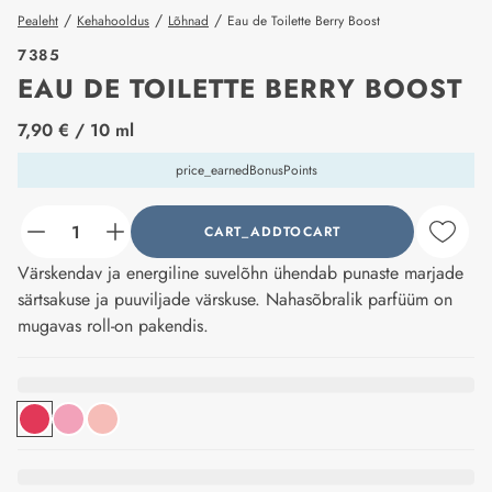
/
/
/
Pealeht
Kehahooldus
Lõhnad
Eau de Toilette Berry Boost
7385
EAU DE TOILETTE BERRY BOOST
price_label
7,90 €
/ 10 ml
price_earnedBonusPoints
CART_ADDTOCART
counter_current
Värskendav ja energiline suvelõhn ühendab punaste marjade
särtsakuse ja puuviljade värskuse. Nahasõbralik parfüüm on
mugavas roll-on pakendis.