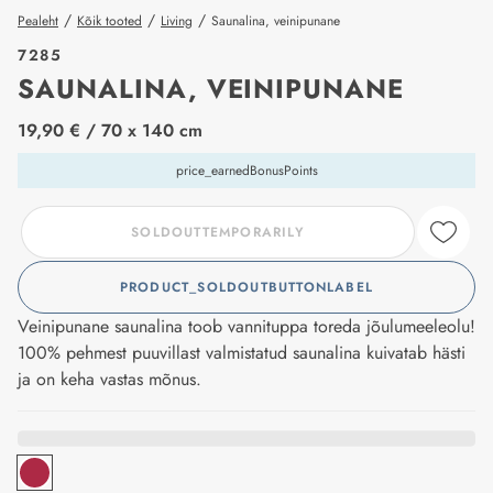
/
/
/
Pealeht
Kõik tooted
Living
Saunalina, veinipunane
7285
SAUNALINA, VEINIPUNANE
price_label
19,90 €
/ 70 x 140 cm
price_earnedBonusPoints
SOLDOUTTEMPORARILY
PRODUCT_SOLDOUTBUTTONLABEL
Veinipunane saunalina toob vannituppa toreda jõulumeeleolu!
100% pehmest puuvillast valmistatud saunalina kuivatab hästi
ja on keha vastas mõnus.