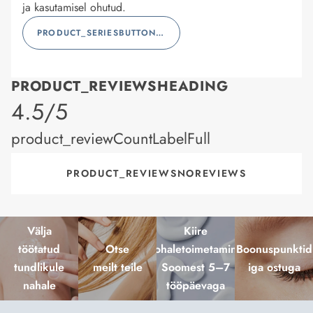
ja kasutamisel ohutud.
PRODUCT_SERIESBUTTONLABEL
PRODUCT_REVIEWSHEADING
product_rating
4.5/5
product_reviewCountLabelFull
PRODUCT_REVIEWSNOREVIEWS
Välja
Kiire
töötatud
Otse
kohaletoimetamine
Boonuspunktid
tundlikule
meilt teile
Soomest 5–7
iga ostuga
nahale
tööpäevaga