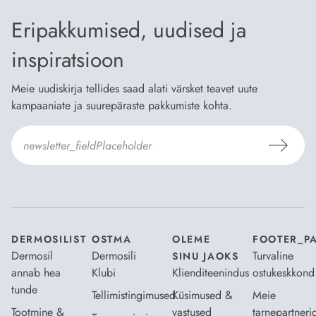
Eripakkumised, uudised ja
inspiratsioon
Meie uudiskirja tellides saad alati värsket teavet uute
kampaaniate ja suurepäraste pakkumiste kohta.
Nõustun Dermosili
tellimistingimuste
- ja
andmekaitsepoliitikaga
.
*
DERMOSILIST
OSTMA
OLEME
FOOTER_P
Dermosil
Dermosili
Turvaline
SINU JAOKS
annab hea
Klubi
Klienditeenindus
ostukeskkond
tunde
Tellimistingimused
Küsimused &
Meie
Tootmine &
vastused
tarnepartneri