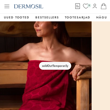
0
UUED TOOTED
BESTSELLERS
TOOTESARJAD
NÄGU
soldOutTemporarily