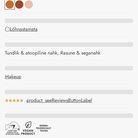
Lõhnastamata
Tundlik & atoopiline nahk, Rasune & seganahk
Makeup
product_seeReviewsButtonLabel