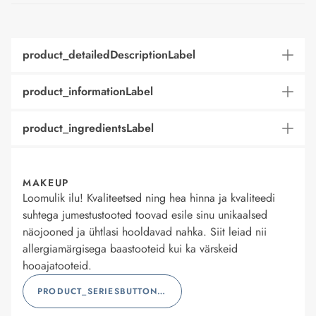
product_detailedDescriptionLabel
product_informationLabel
product_ingredientsLabel
MAKEUP
Loomulik ilu! Kvaliteetsed ning hea hinna ja kvaliteedi
suhtega jumestustooted toovad esile sinu unikaalsed
näojooned ja ühtlasi hooldavad nahka. Siit leiad nii
allergiamärgisega baastooteid kui ka värskeid
hooajatooteid.
PRODUCT_SERIESBUTTONLABEL