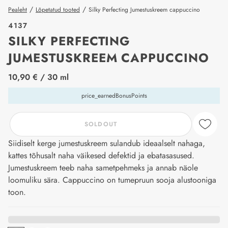
/
/
Pealeht
Lõpetatud tooted
Silky Perfecting Jumestuskreem cappuccino
4137
SILKY PERFECTING
JUMESTUSKREEM CAPPUCCINO
price_label
10,90 €
/ 30 ml
price_earnedBonusPoints
SOLDOUT
Siidiselt kerge jumestuskreem sulandub ideaalselt nahaga,
kattes tõhusalt naha väikesed defektid ja ebatasasused.
Jumestuskreem teeb naha sametpehmeks ja annab näole
loomuliku sära. Cappuccino on tumepruun sooja alustooniga
toon.