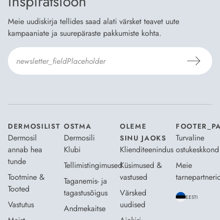
inspiratsioon
Meie uudiskirja tellides saad alati värsket teavet uute
kampaaniate ja suurepäraste pakkumiste kohta.
Nõustun Dermosili
tellimistingimuste
- ja
andmekaitsepoliitikaga
.
*
DERMOSILIST
OSTMA
OLEME
FOOTER_P
Dermosil
Dermosili
Turvaline
SINU JAOKS
annab hea
Klubi
Klienditeenindus
ostukeskkond
tunde
Tellimistingimused
Küsimused &
Meie
Tootmine &
vastused
tarnepartneri
Taganemis- ja
Tooted
tagastusõigus
Värsked
EESTI
Vastutus
uudised
Andmekaitse