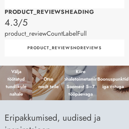
PRODUCT_REVIEWSHEADING
product_rating
4.3/5
product_reviewCountLabelFull
PRODUCT_REVIEWSNOREVIEWS
Välja
Kiire
töötatud
Otse
kohaletoimetamine
Boonuspunktid
tundlikule
meilt teile
Soomest 5–7
iga ostuga
nahale
tööpäevaga
Eripakkumised, uudised ja