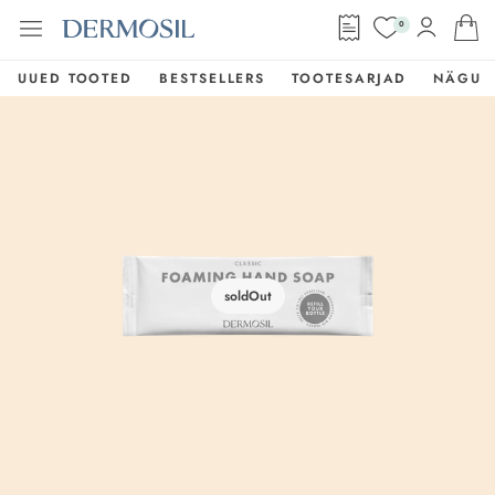
0
UUED TOOTED
BESTSELLERS
TOOTESARJAD
NÄGU
soldOut