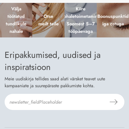
Välja
Kiire
töötatud
Otse
kohaletoimetamine
Boonuspunktid
tundlikule
meilt teile
Soomest 5–7
iga ostuga
nahale
tööpäevaga
Eripakkumised, uudised ja
inspiratsioon
Meie uudiskirja tellides saad alati värsket teavet uute
kampaaniate ja suurepäraste pakkumiste kohta.
Nõustun Dermosili
tellimistingimuste
- ja
andmekaitsepoliitikaga
.
*