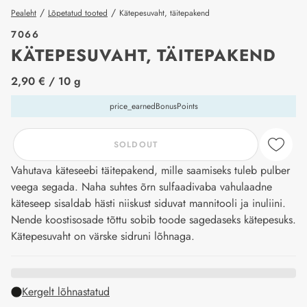
/
/
Pealeht
Lõpetatud tooted
Kätepesuvaht, täitepakend
7066
KÄTEPESUVAHT, TÄITEPAKEND
price_label
2,90 €
/ 10 g
price_earnedBonusPoints
SOLDOUT
Vahutava käteseebi täitepakend, mille saamiseks tuleb pulber
veega segada. Naha suhtes õrn sulfaadivaba vahulaadne
käteseep sisaldab hästi niiskust siduvat mannitooli ja inuliini.
Nende koostisosade tõttu sobib toode sagedaseks kätepesuks.
Kätepesuvaht on värske sidruni lõhnaga.
Kergelt lõhnastatud