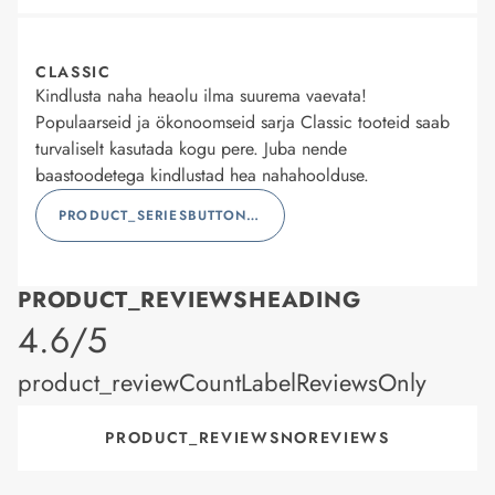
CLASSIC
Kindlusta naha heaolu ilma suurema vaevata!
Populaarseid ja ökonoomseid sarja Classic tooteid saab
turvaliselt kasutada kogu pere. Juba nende
baastoodetega kindlustad hea nahahoolduse.
PRODUCT_SERIESBUTTONLABEL
PRODUCT_REVIEWSHEADING
product_rating
4.6/5
product_reviewCountLabelReviewsOnly
PRODUCT_REVIEWSNOREVIEWS