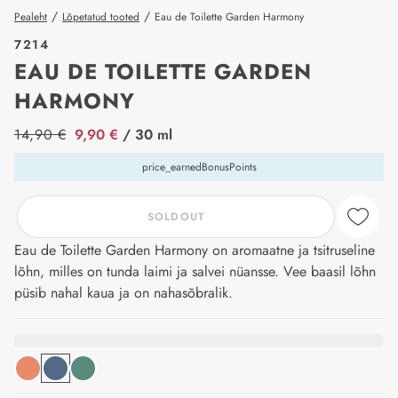
/
/
Pealeht
Lõpetatud tooted
Eau de Toilette Garden Harmony
7214
EAU DE TOILETTE GARDEN
HARMONY
price_label
14,90 €
9,90 €
/ 30 ml
price_earnedBonusPoints
SOLDOUT
Eau de Toilette Garden Harmony on aromaatne ja tsitruseline
lõhn, milles on tunda laimi ja salvei nüansse. Vee baasil lõhn
püsib nahal kaua ja on nahasõbralik.