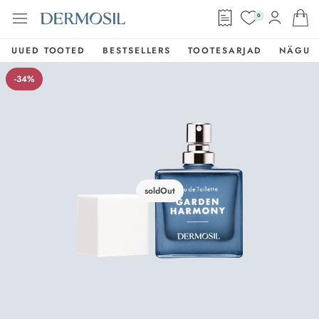
0
UUED TOOTED
BESTSELLERS
TOOTESARJAD
NÄGU
-34%
soldOut