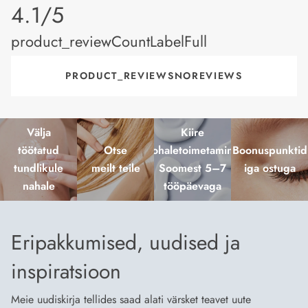
product_rating
4.1/5
product_reviewCountLabelFull
PRODUCT_REVIEWSNOREVIEWS
Välja
Kiire
töötatud
Otse
kohaletoimetamine
Boonuspunktid
tundlikule
meilt teile
Soomest 5–7
iga ostuga
nahale
tööpäevaga
Eripakkumised, uudised ja
inspiratsioon
Meie uudiskirja tellides saad alati värsket teavet uute