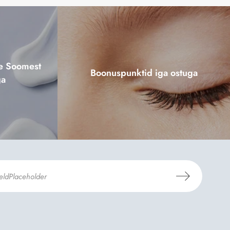
ne Soomest
Boonuspunktid iga ostuga
ga
mosili
tellimistingimuste
- ja
andmekaitsepoliitikaga
.
*