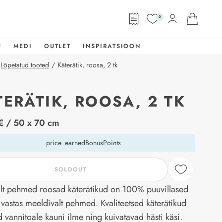
0
U
MEDI
OUTLET
INSPIRATSIOON
Lõpetatud tooted
/
Käterätik, roosa, 2 tk
TERÄTIK, ROOSA, 2 TK
abel
€
/ 50 x 70 cm
price_earnedBonusPoints
SOLDOUT
t pehmed roosad käterätikud on 100% puuvillased
 vastas meeldivalt pehmed. Kvaliteetsed käterätikud
 vannitoale kauni ilme ning kuivatavad hästi käsi.