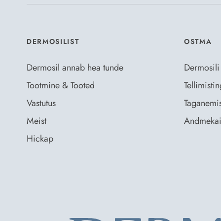
DERMOSILIST
OSTMA
Dermosil annab hea tunde
Dermosili
Tootmine & Tooted
Tellimist
Vastutus
Taganemis
Meist
Andmekai
Hickap