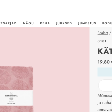
TESARJAD
NÄGU
KEHA
JUUKSED
JUMESTUS
KOD
Pealeht
/
8181
KÄ
price_l
19,80 
Mõnusal
ja naha
annavad