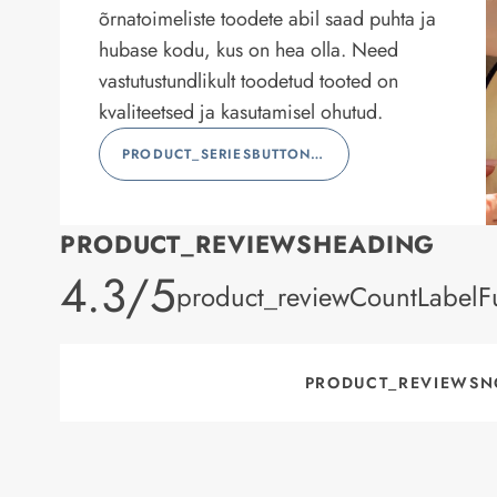
õrnatoimeliste toodete abil saad puhta ja
hubase kodu, kus on hea olla. Need
vastutustundlikult toodetud tooted on
kvaliteetsed ja kasutamisel ohutud.
PRODUCT_SERIESBUTTONLABEL
PRODUCT_REVIEWSHEADING
product_rating
4.3/5
product_reviewCountLabelFu
PRODUCT_REVIEWSN