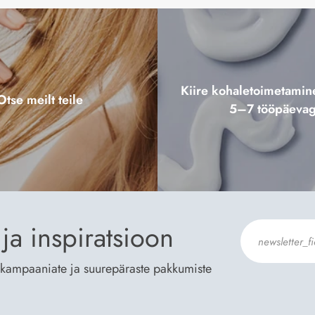
Kiire kohaletoimetami
Otse meilt teile
5–7 tööpäeva
ja inspiratsioon
te kampaaniate ja suurepäraste pakkumiste
Nõustun Der