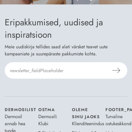
Eripakkumised, uudised ja
inspiratsioon
Meie uudiskirja tellides saad alati värsket teavet uute
kampaaniate ja suurepäraste pakkumiste kohta.
Nõustun Dermosili
tellimistingimuste
- ja
andmekaitsepoliitikaga
.
*
DERMOSILIST
OSTMA
OLEME
FOOTER_P
Dermosil
Dermosili
Turvaline
SINU JAOKS
annab hea
Klubi
Klienditeenindus
ostukeskkond
tunde