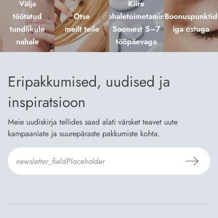
Välja
Kiire
töötatud
Otse
kohaletoimetamine
Boonuspunktid
tundlikule
meilt teile
Soomest 5–7
iga ostuga
nahale
tööpäevaga
Eripakkumised, uudised ja
inspiratsioon
Meie uudiskirja tellides saad alati värsket teavet uute
kampaaniate ja suurepäraste pakkumiste kohta.
Nõustun Dermosili
tellimistingimuste
- ja
andmekaitsepoliitikaga
.
*