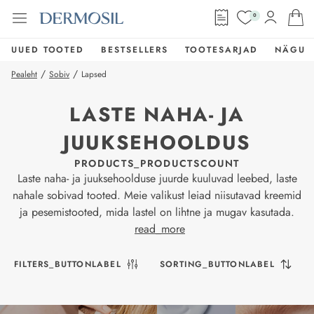
0
UUED TOOTED
BESTSELLERS
TOOTESARJAD
NÄGU
/
/
Pealeht
Sobiv
Lapsed
LASTE NAHA- JA
JUUKSEHOOLDUS
PRODUCTS_PRODUCTSCOUNT
Laste naha- ja juuksehoolduse juurde kuuluvad leebed, laste
nahale sobivad tooted. Meie valikust leiad niisutavad kreemid
ja pesemistooted, mida lastel on lihtne ja mugav kasutada.
read_more
FILTERS_BUTTONLABEL
SORTING_BUTTONLABEL